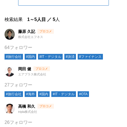
検索結果
1～5人目 ／ 5
人
藤原 久記
株式会社エフネス
64フォロワー
#旅行会社
#国内
#IT・デジタル
#決済
#ファイナンス
岡田 健
エアプラス株式会社
27フォロワー
#旅行会社
#海外
#国内
#IT・デジタル
#OTA
高橋 和久
tripla株式会社
26フォロワー