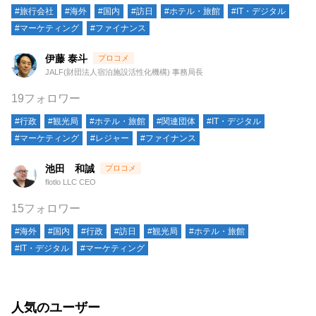
#旅行会社
#海外
#国内
#訪日
#ホテル・旅館
#IT・デジタル
#マーケティング
#ファイナンス
伊藤 泰斗
JALF(財団法人宿泊施設活性化機構) 事務局長
19フォロワー
#行政
#観光局
#ホテル・旅館
#関連団体
#IT・デジタル
#マーケティング
#レジャー
#ファイナンス
池田 和誠
flotlo LLC CEO
15フォロワー
#海外
#国内
#行政
#訪日
#観光局
#ホテル・旅館
#IT・デジタル
#マーケティング
人気のユーザー