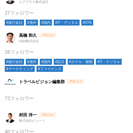
エアプラス株式会社
27フォロワー
#旅行会社
#海外
#国内
#IT・デジタル
#OTA
高橋 和久
tripla株式会社
26フォロワー
#旅行会社
#海外
#国内
#訪日
#ホテル・旅館
#IT・デジタル
#マーケティング
#ファイナンス
トラベルビジョン編集部
73フォロワー
村田 洋一
株式会社ビュート
40フォロワー