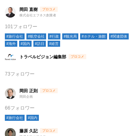
岡田 直樹
株式会社エフネス創業者
101フォロワー
#旅行会社
#航空会社
#行政
#観光局
#ホテル・旅館
#関連団体
#海外
#国内
#訪日
#経営
トラベルビジョン編集部
73フォロワー
岡田 正則
岡田企画
66フォロワー
#旅行会社
#国内
藤原 久記