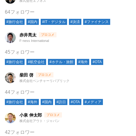
株式会社エフネス
64フォロワー
#旅行会社
#国内
#IT・デジタル
#決済
#ファイナンス
赤井亮太
F-ness International
45フォロワー
#旅行会社
#航空会社
#ホテル・旅館
#海外
#OTA
柴田 啓
株式会社ベンチャーリパブリック
44フォロワー
#旅行会社
#海外
#国内
#訪日
#OTA
#メディア
小泉 伸太郎
株式会社アウト・ジャパン
42フォロワー