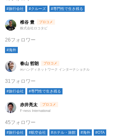
#旅行会社
#クルーズ
#専門性で生き残る
椎谷 豊
株式会社ロコタビ
26フォロワー
#海外
春山 哲朗
㈱ハンディネットワーク インターナショナル
31フォロワー
#旅行会社
#専門性で生き残る
赤井亮太
F-ness International
45フォロワー
#旅行会社
#航空会社
#ホテル・旅館
#海外
#OTA