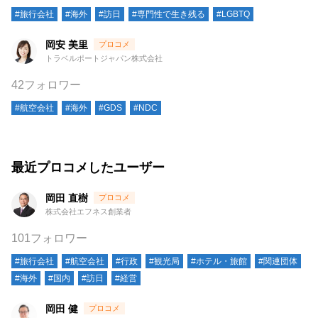
#旅行会社
#海外
#訪日
#専門性で生き残る
#LGBTQ
岡安 美里
トラベルポートジャパン株式会社
42フォロワー
#航空会社
#海外
#GDS
#NDC
最近プロコメしたユーザー
岡田 直樹
株式会社エフネス創業者
101フォロワー
#旅行会社
#航空会社
#行政
#観光局
#ホテル・旅館
#関連団体
#海外
#国内
#訪日
#経営
岡田 健