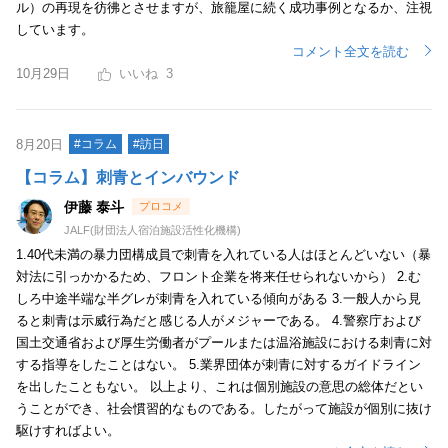
ル）の再現を彷彿とさせますが、旅籠屋に続く成功事例となるか、注視
しています。
コメント全文を読む
10月29日
3
8月20日
#コラム
#訪日
【コラム】刺青とインバウンド
伊藤 泰斗
JALF(財団法人宿泊施設活性化機構)
1.40代未満の暴力団構成員で刺青を入れている人はほとんどいない（暴
対法に引っかかるため、フロント企業を将来任せられないから） 2.む
しろ中途半端な半グレが刺青を入れている傾向がある 3.一般人から見
ると刺青は示威行為だと感じる人がメジャーである。 4.警察庁および
国土交通省および厚生労働者がプールまたは温浴施設における刺青に対
する指導をしたことはない。 5.業界団体が刺青に対するガイドライン
を出したこともない。 以上より、これは個別施設の意思の総体だとい
うことができ、社会慣習的なものである。したがって施設が個別に抜け
駆けすればよい。