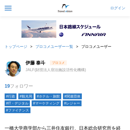
ログイン
トップページ
プロコメユーザー一覧
プロコメユーザー
伊藤 泰斗
JALF(財団法人宿泊施設活性化機構)
19
フォロワー
#行政
#観光局
#ホテル・旅館
#関連団体
#IT・デジタル
#マーケティング
#レジャー
#ファイナンス
一橋大学商学部から三井住友銀行、日本総合研究所を経