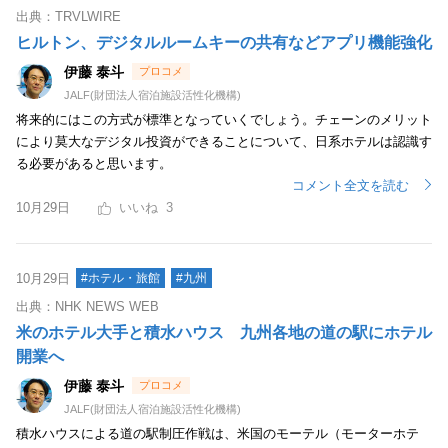
出典：TRVLWIRE
ヒルトン、デジタルルームキーの共有などアプリ機能強化
伊藤 泰斗
JALF(財団法人宿泊施設活性化機構)
将来的にはこの方式が標準となっていくでしょう。チェーンのメリット
により莫大なデジタル投資ができることについて、日系ホテルは認識す
る必要があると思います。
コメント全文を読む
10月29日
3
10月29日
#ホテル・旅館
#九州
出典：NHK NEWS WEB
米のホテル大手と積水ハウス 九州各地の道の駅にホテル
開業へ
伊藤 泰斗
JALF(財団法人宿泊施設活性化機構)
積水ハウスによる道の駅制圧作戦は、米国のモーテル（モーターホテ