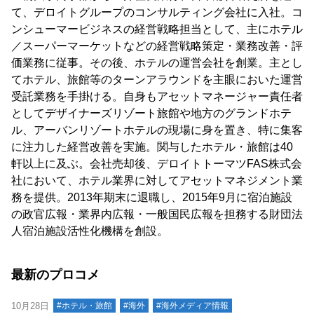
て、デロイトグループのコンサルティング会社に入社。コ
ンシューマービジネスの経営戦略担当として、主にホテル
／スーパーマーケットなどの経営戦略策定・業務改善・評
価業務に従事。その後、ホテルの運営会社を創業。主とし
てホテル、旅館等のターンアラウンドを主眼においた運営
受託業務を手掛ける。自身もアセットマネージャー責任者
としてデザイナーズリゾート旅館や地方のグランドホテ
ル、アーバンリゾートホテルの現場に身を置き、特に集客
に注力した経営改善を実施。関与したホテル・旅館は40
軒以上に及ぶ。会社売却後、デロイトトーマツFAS株式会
社において、ホテル業界に対してアセットマネジメント業
務を提供。2013年期末に退職し、2015年9月に宿泊施設
の政官広報・業界内広報・一般国民広報を担務する財団法
人宿泊施設活性化機構を創設。
最新のプロコメ
10月28日
#ホテル・旅館
#海外
#海外メディア情報