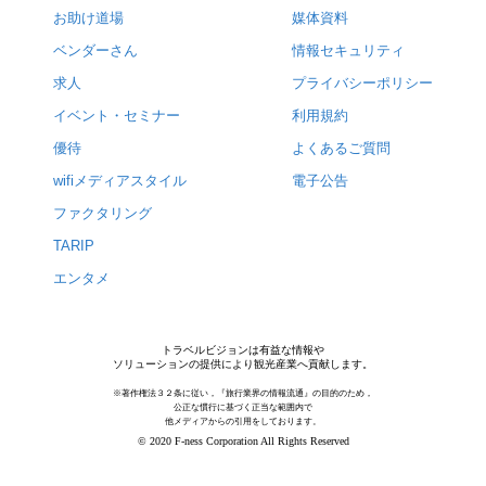
お助け道場
媒体資料
ベンダーさん
情報セキュリティ
求人
プライバシーポリシー
イベント・セミナー
利用規約
優待
よくあるご質問
wifiメディアスタイル
電子公告
ファクタリング
TARIP
エンタメ
トラベルビジョンは有益な情報や
ソリューションの提供により観光産業へ貢献します。
※著作権法３２条に従い，『旅行業界の情報流通』の目的のため，
公正な慣行に基づく正当な範囲内で
他メディアからの引用をしております。
© 2020 F-ness Corporation All Rights Reserved