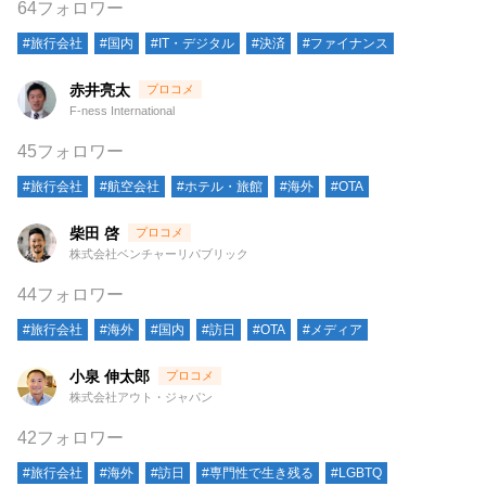
64フォロワー
#旅行会社
#国内
#IT・デジタル
#決済
#ファイナンス
赤井亮太
F-ness International
45フォロワー
#旅行会社
#航空会社
#ホテル・旅館
#海外
#OTA
柴田 啓
株式会社ベンチャーリパブリック
44フォロワー
#旅行会社
#海外
#国内
#訪日
#OTA
#メディア
小泉 伸太郎
株式会社アウト・ジャパン
42フォロワー
#旅行会社
#海外
#訪日
#専門性で生き残る
#LGBTQ