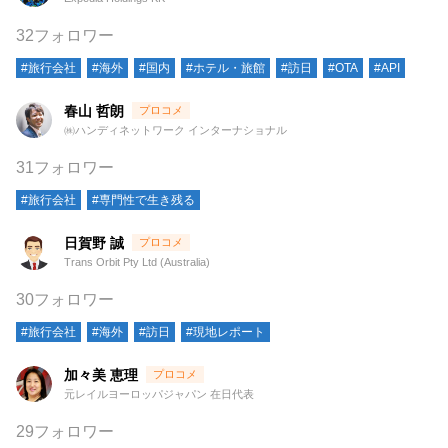
32フォロワー
#旅行会社
#海外
#国内
#ホテル・旅館
#訪日
#OTA
#API
春山 哲朗
㈱ハンディネットワーク インターナショナル
31フォロワー
#旅行会社
#専門性で生き残る
日賀野 誠
Trans Orbit Pty Ltd (Australia)
30フォロワー
#旅行会社
#海外
#訪日
#現地レポート
加々美 恵理
元レイルヨーロッパジャパン 在日代表
29フォロワー