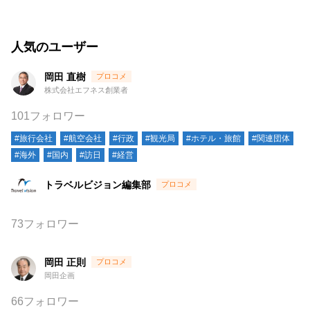
人気のユーザー
岡田 直樹
株式会社エフネス創業者
101フォロワー
#旅行会社
#航空会社
#行政
#観光局
#ホテル・旅館
#関連団体
#海外
#国内
#訪日
#経営
トラベルビジョン編集部
73フォロワー
岡田 正則
岡田企画
66フォロワー