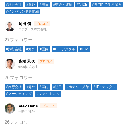
#旅行会社
#海外
#訪日
#交通・運輸
#MICE
#専門性で生き残る
#インバウンド最前線
岡田 健
エアプラス株式会社
27フォロワー
#旅行会社
#海外
#国内
#IT・デジタル
#OTA
高橋 和久
tripla株式会社
26フォロワー
#旅行会社
#海外
#国内
#訪日
#ホテル・旅館
#IT・デジタル
#マーケティング
#ファイナンス
Alex Debs
一時合同会社
26フォロワー