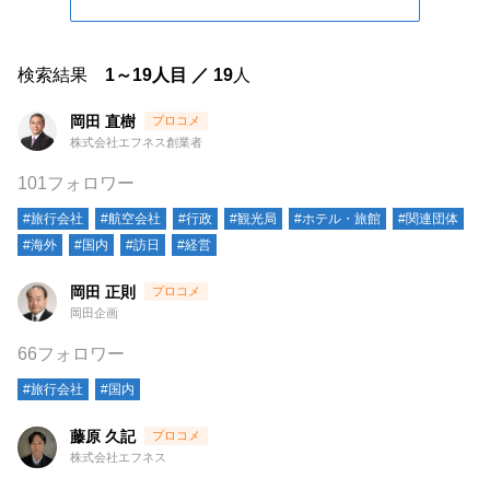
検索結果
1～19人目 ／ 19
人
岡田 直樹
株式会社エフネス創業者
101フォロワー
#旅行会社
#航空会社
#行政
#観光局
#ホテル・旅館
#関連団体
#海外
#国内
#訪日
#経営
岡田 正則
岡田企画
66フォロワー
#旅行会社
#国内
藤原 久記
株式会社エフネス