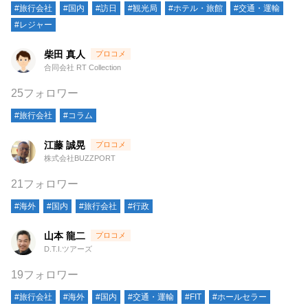
#旅行会社
#国内
#訪日
#観光局
#ホテル・旅館
#交通・運輸
#レジャー
柴田 真人
合同会社 RT Collection
25フォロワー
#旅行会社
#コラム
江藤 誠晃
株式会社BUZZPORT
21フォロワー
#海外
#国内
#旅行会社
#行政
山本 龍二
D.T.I.ツアーズ
19フォロワー
#旅行会社
#海外
#国内
#交通・運輸
#FIT
#ホールセラー