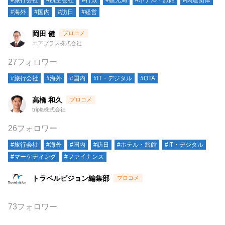
#旅行会社
#航空会社
#行政
#観光局
#ホテル・旅館
#関連団体
#海外
#国内
#訪日
#経営
岡田 健
エアプラス株式会社
27フォロワー
#旅行会社
#海外
#国内
#IT・デジタル
#OTA
高橋 和久
tripla株式会社
26フォロワー
#旅行会社
#海外
#国内
#訪日
#ホテル・旅館
#IT・デジタル
#マーケティング
#ファイナンス
トラベルビジョン編集部
73フォロワー