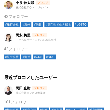
小泉 伸太郎
株式会社アウト・ジャパン
42フォロワー
#旅行会社
#海外
#訪日
#専門性で生き残る
#LGBTQ
岡安 美里
トラベルポートジャパン株式会社
42フォロワー
#航空会社
#海外
#GDS
#NDC
最近プロコメしたユーザー
岡田 直樹
株式会社エフネス創業者
101フォロワー