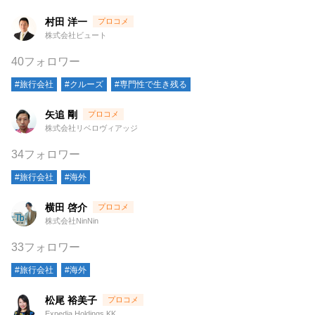
村田 洋一
株式会社ビュート
40フォロワー
#旅行会社
#クルーズ
#専門性で生き残る
矢追 剛
株式会社リベロヴィアッジ
34フォロワー
#旅行会社
#海外
横田 啓介
株式会社NinNin
33フォロワー
#旅行会社
#海外
松尾 裕美子
Expedia Holdings KK