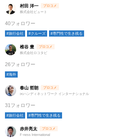
村田 洋一
株式会社ビュート
40フォロワー
#旅行会社
#クルーズ
#専門性で生き残る
椎谷 豊
株式会社ロコタビ
26フォロワー
#海外
春山 哲朗
㈱ハンディネットワーク インターナショナル
31フォロワー
#旅行会社
#専門性で生き残る
赤井亮太
F-ness International