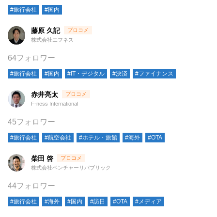
#旅行会社
#国内
藤原 久記
株式会社エフネス
64フォロワー
#旅行会社
#国内
#IT・デジタル
#決済
#ファイナンス
赤井亮太
F-ness International
45フォロワー
#旅行会社
#航空会社
#ホテル・旅館
#海外
#OTA
柴田 啓
株式会社ベンチャーリパブリック
44フォロワー
#旅行会社
#海外
#国内
#訪日
#OTA
#メディア