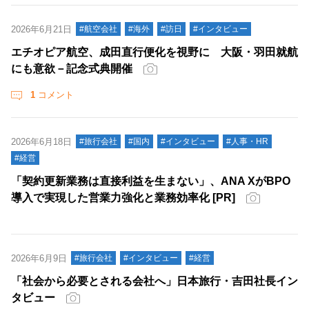
2026年6月21日
#航空会社
#海外
#訪日
#インタビュー
エチオピア航空、成田直行便化を視野に 大阪・羽田就航
にも意欲－記念式典開催
1
コメント
2026年6月18日
#旅行会社
#国内
#インタビュー
#人事・HR
#経営
「契約更新業務は直接利益を生まない」、ANA XがBPO
導入で実現した営業力強化と業務効率化 [PR]
2026年6月9日
#旅行会社
#インタビュー
#経営
「社会から必要とされる会社へ」日本旅行・吉田社長イン
タビュー