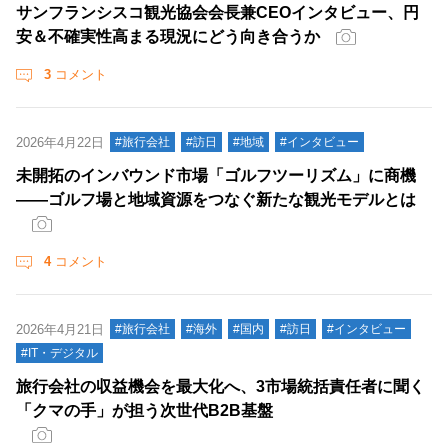
サンフランシスコ観光協会会長兼CEOインタビュー、円
安＆不確実性高まる現況にどう向き合うか
3
コメント
2026年4月22日
#旅行会社
#訪日
#地域
#インタビュー
未開拓のインバウンド市場「ゴルフツーリズム」に商機
――ゴルフ場と地域資源をつなぐ新たな観光モデルとは
4
コメント
2026年4月21日
#旅行会社
#海外
#国内
#訪日
#インタビュー
#IT・デジタル
旅行会社の収益機会を最大化へ、3市場統括責任者に聞く
「クマの手」が担う次世代B2B基盤