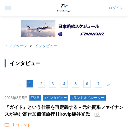
ログイン
トップページ
インタビュー
インタビュー
1
2
3
4
5
6
7
＜
＞
2026年8月5日
#訪日
#インタビュー
#ランドオペレーター
『ガイド』という仕事を再定義する－元外資系ファイナン
スが挑む高付加価値旅行 Hirovip脇舛光氏
1
コメント