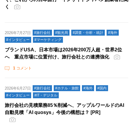
く
2026年7月27日
#旅行会社
#観光局
#調査・分析・統計
#海外
#インタビュー
#マーケティング
ブランドUSA、日本市場は2026年200万人超・世界2位
へ 重点市場に位置付け、旅行会社との連携強化
1
コメント
2026年6月27日
#旅行会社
#ホテル・旅館
#海外
#国内
#インタビュー
#IT・デジタル
旅行会社の見積業務85％削減へ、アップルワールドのAI
自動見積「AI quosys」今後の構想は？ [PR]