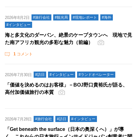
2026年8月2日
#旅行会社
#観光局
#現地レポート
#海外
#インタビュー
海と多文化のダーバン、絶景のケープタウンへ 現地で見
た南アフリカ観光の多彩な魅力（前編）
1
コメント
2026年7月30日
#訪日
#インタビュー
#ランドオペレーター
「価値を決めるのはお客様」－BOJ野口貴裕氏が語る、
高付加価値旅行の本質
2026年7月28日
#旅行会社
#訪日
#インタビュー
「Get beneath the surface（日本の奥深くへ）」が導
く、これからの日本旅行－インサイドジャパン創業者に聞