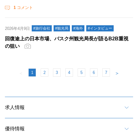
1
コメント
2026年4月9日
#旅行会社
#観光局
#海外
#インタビュー
回復途上の日本市場、バスク州観光局長が語るB2B重視
の狙い
1
2
3
4
5
6
7
＜
＞
求人情報
優待情報