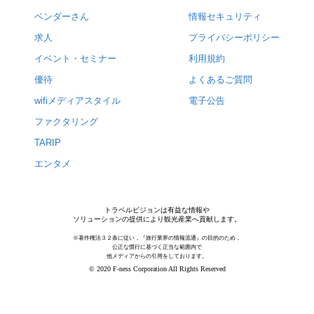
ベンダーさん
情報セキュリティ
求人
プライバシーポリシー
イベント・セミナー
利用規約
優待
よくあるご質問
wifiメディアスタイル
電子公告
ファクタリング
TARIP
エンタメ
トラベルビジョンは有益な情報や
ソリューションの提供により観光産業へ貢献します。
※著作権法３２条に従い，『旅行業界の情報流通』の目的のため，
公正な慣行に基づく正当な範囲内で
他メディアからの引用をしております。
© 2020 F-ness Corporation All Rights Reserved