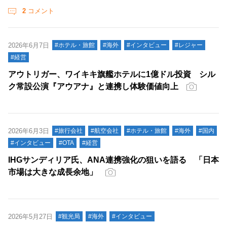
2
コメント
2026年6月7日
#ホテル・旅館
#海外
#インタビュー
#レジャー
#経営
アウトリガー、ワイキキ旗艦ホテルに1億ドル投資 シル
ク常設公演『アウアナ』と連携し体験価値向上
2026年6月3日
#旅行会社
#航空会社
#ホテル・旅館
#海外
#国内
#インタビュー
#OTA
#経営
IHGサンディリア氏、ANA連携強化の狙いを語る 「日本
市場は大きな成長余地」
2026年5月27日
#観光局
#海外
#インタビュー