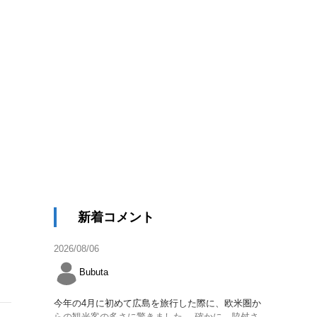
施
新着コメント
2026/08/06
Bubuta
今年の4月に初めて広島を旅行した際に、欧米圏か
らの観光客の多さに驚きました。 確かに、脇舛さ