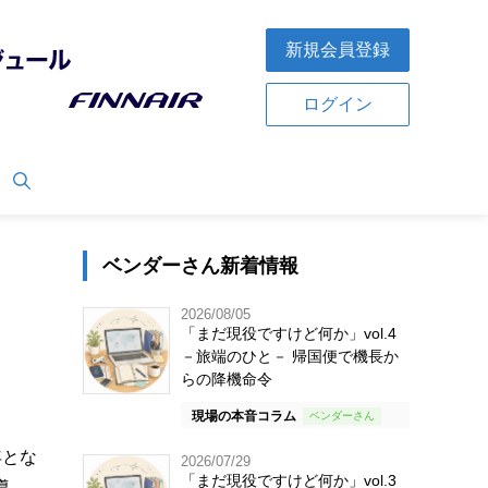
新規会員登録
ログイン
ベンダーさん新着情報
2026/08/05
「まだ現役ですけど何か」vol.4
－旅端のひと－ 帰国便で機長か
らの降機命令
現場の本音コラム
年とな
2026/07/29
「まだ現役ですけど何か」vol.3
導。