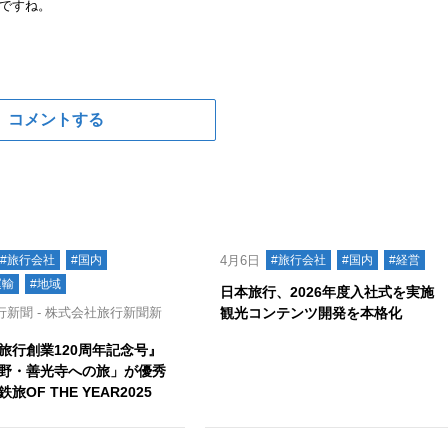
ですね。
コメントする
#旅行会社
#国内
4月6日
#旅行会社
#国内
#経営
運輸
#地域
日本旅行、2026年度入社式を実
新聞 - 株式会社旅行新聞新
観光コンテンツ開発を本格化
旅行創業120周年記念号』
野・善光寺への旅」が優秀
旅OF THE YEAR2025