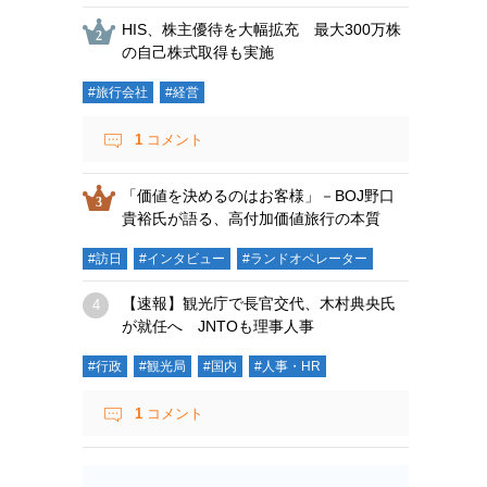
HIS、株主優待を大幅拡充 最大300万株
の自己株式取得も実施
#旅行会社
#経営
1
コメント
「価値を決めるのはお客様」－BOJ野口
貴裕氏が語る、高付加価値旅行の本質
#訪日
#インタビュー
#ランドオペレーター
【速報】観光庁で長官交代、木村典央氏
が就任へ JNTOも理事人事
#行政
#観光局
#国内
#人事・HR
1
コメント