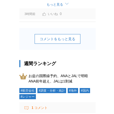
もっと見る
0
3時間前
コメントをもっと見る
週間ランキング
お盆の国際線予約、ANAとJALで明暗
ANA前年超え、JALは1割減
#航空会社
#調査・分析・統計
#海外
#国内
#レジャー
1
コメント