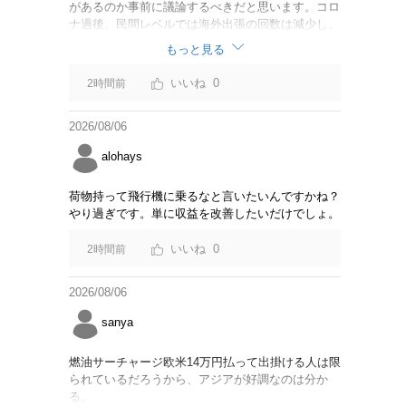
があるのか事前に議論するべきだと思います。コロ
ナ過後、民間レベルでは海外出張の回数は減少し、
リモートでやり取りするのが普通になっています
もっと見る
し。貴重な税金を使うなら費用対効果をキチンと周
知してからにして下さい。
0
2時間前
2026/08/06
alohays
荷物持って飛行機に乗るなと言いたいんですかね？
やり過ぎです。単に収益を改善したいだけでしょ。
0
2時間前
2026/08/06
sanya
燃油サーチャージ欧米14万円払って出掛ける人は限
られているだろうから、アジアが好調なのは分か
る。