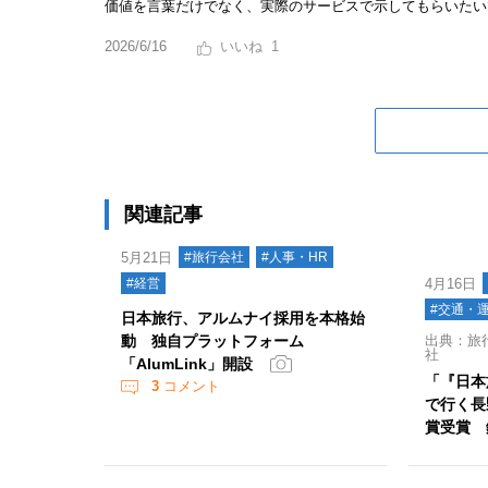
価値を言葉だけでなく、実際のサービスで示してもらいたい
2026/6/16
1
関連記事
5月21日
#旅行会社
#人事・HR
#経営
4月16日
#交通・
日本旅行、アルムナイ採用を本格始
動 独自プラットフォーム
出典：旅行
社
「AlumLink」開設
「『日本
3
コメント
で行く長
賞受賞 鉄