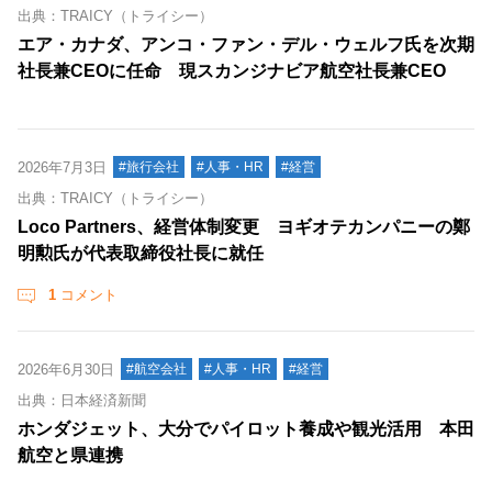
出典：TRAICY（トライシー）
エア・カナダ、アンコ・ファン・デル・ウェルフ氏を次期
社長兼CEOに任命 現スカンジナビア航空社長兼CEO
2026年7月3日
#旅行会社
#人事・HR
#経営
出典：TRAICY（トライシー）
Loco Partners、経営体制変更 ヨギオテカンパニーの鄭
明勲氏が代表取締役社長に就任
1
コメント
2026年6月30日
#航空会社
#人事・HR
#経営
出典：日本経済新聞
ホンダジェット、大分でパイロット養成や観光活用 本田
航空と県連携