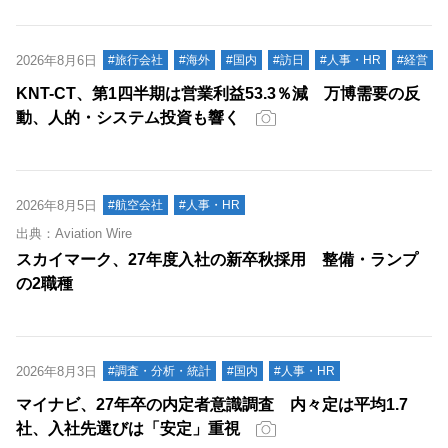
2026年8月6日
#旅行会社
#海外
#国内
#訪日
#人事・HR
#経営
KNT-CT、第1四半期は営業利益53.3％減 万博需要の反
動、人的・システム投資も響く
2026年8月5日
#航空会社
#人事・HR
出典：Aviation Wire
スカイマーク、27年度入社の新卒秋採用 整備・ランプ
の2職種
2026年8月3日
#調査・分析・統計
#国内
#人事・HR
マイナビ、27年卒の内定者意識調査 内々定は平均1.7
社、入社先選びは「安定」重視