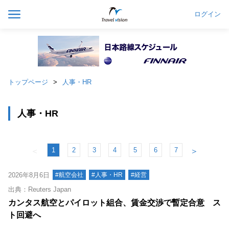
ログイン
トップページ
人事・HR
人事・HR
1
2
3
4
5
6
7
＜
＞
2026年8月6日
#航空会社
#人事・HR
#経営
出典：Reuters Japan
カンタス航空とパイロット組合、賃金交渉で暫定合意 ス
ト回避へ