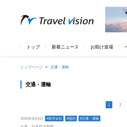
トップ
新着ニュース
お助け道場
トップページ
交通・運輸
交通・運輸
1
2
＜
2026年8月6日
#航空会社
#国内
#交通・運輸
出典：日本経済新聞