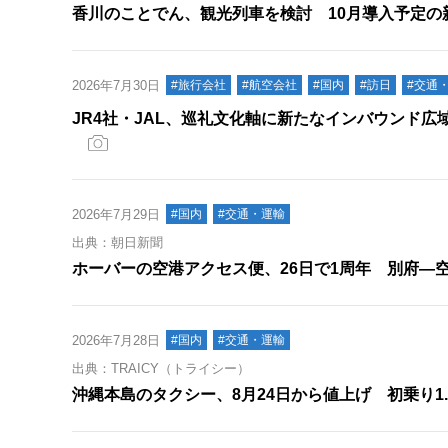
香川のことでん、観光列車を検討 10月導入予定の
2026年7月30日
#旅行会社
#航空会社
#国内
#訪日
#交通
JR4社・JAL、巡礼文化軸に新たなインバウンド広
2026年7月29日
#国内
#交通・運輸
出典：朝日新聞
ホーバーの空港アクセス便、26日で1周年 別府―
2026年7月28日
#国内
#交通・運輸
出典：TRAICY（トライシー）
沖縄本島のタクシー、8月24日から値上げ 初乗り1.6