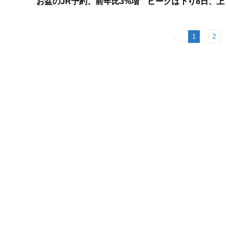
お盆のJR予約、前年比3%増 ピークは下り8日、上
1
2
＜