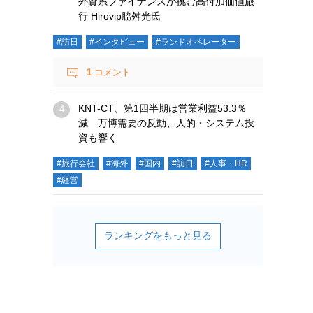
外資系ファイナンスが挑む高付加価値旅
行 Hirovip脇舛光氏
#訪日
#インタビュー
#ランドオペレーター
1
コメント
KNT-CT、第1四半期は営業利益53.3％
減 万博需要の反動、人的・システム投
資も響く
#旅行会社
#海外
#国内
#訪日
#人事・HR
#経営