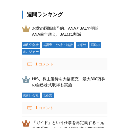
週間ランキング
お盆の国際線予約、ANAとJALで明暗
ANA前年超え、JALは1割減
#航空会社
#調査・分析・統計
#海外
#国内
#レジャー
1
コメント
HIS、株主優待を大幅拡充 最大300万株
の自己株式取得も実施
#旅行会社
#経営
1
コメント
『ガイド』という仕事を再定義する－元