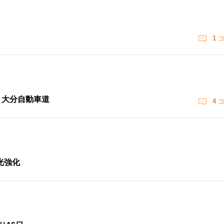
1
コ
 大分自動車道
4
コ
光強化