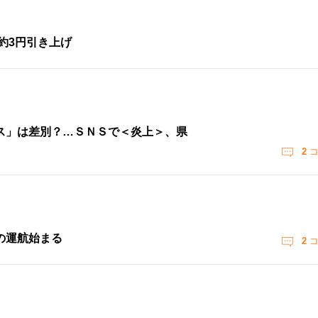
約3円引き上げ
ス」は差別？…ＳＮＳで＜炎上＞、県
2
コ
の運航始まる
2
コ