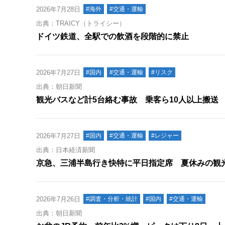
2026年7月28日
#海外
#交通・運輸
出典：TRAICY（トライシー）
ドイツ鉄道、全駅での飲酒を段階的に禁止
2026年7月27日
#国内
#交通・運輸
#リスク
出典：朝日新聞
観光バスなど計5台絡む事故 乗客ら10人以上搬送
2026年7月27日
#国内
#交通・運輸
#レジャー
出典：日本経済新聞
京急、三浦半島行き快特に平日指定席 夏休みの観
2026年7月26日
#調査・分析・統計
#国内
#交通・運輸
出典：朝日新聞