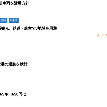
新車両を活用方針
・運輸
#地域
域観光、鉄道・航空で3地域を周遊
2
コ
空港の運航を検討
5キロ650円に