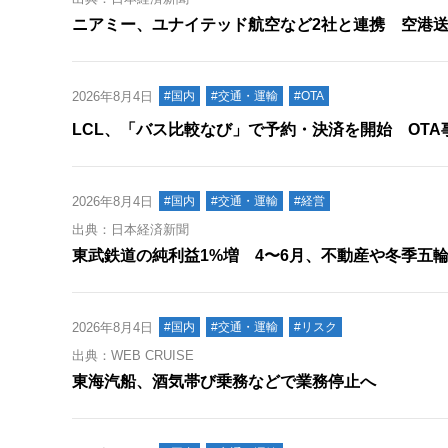
ニアミー、ユナイテッド航空など2社と連携 空港
2026年8月4日
#国内
#交通・運輸
#OTA
LCL、「バス比較なび」で予約・決済を開始 OTA
2026年8月4日
#国内
#交通・運輸
#経営
出典：日本経済新聞
東武鉄道の純利益1%増 4〜6月、不動産や冬季五
2026年8月4日
#国内
#交通・運輸
#リスク
出典：WEB CRUISE
東海汽船、酒気帯び乗務などで業務停止へ