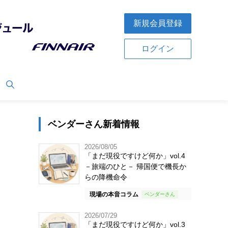
新規会員登録
ログイン
ベンダーさん新着情報
2026/08/05
「まだ現役ですけど何か」vol.4
－旅端のひと－ 帰国便で機長か
らの降機命令
現場の本音コラム
2026/07/29
「まだ現役ですけど何か」vol.3