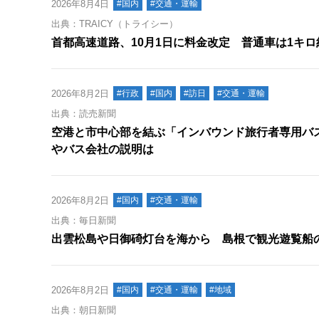
2026年8月4日
#国内
#交通・運輸
出典：TRAICY（トライシー）
首都高速道路、10月1日に料金改定 普通車は1キロ
2026年8月2日
#行政
#国内
#訪日
#交通・運輸
出典：読売新聞
空港と市中心部を結ぶ「インバウンド旅行者専用バ
やバス会社の説明は
2026年8月2日
#国内
#交通・運輸
出典：毎日新聞
出雲松島や日御碕灯台を海から 島根で観光遊覧船
2026年8月2日
#国内
#交通・運輸
#地域
出典：朝日新聞