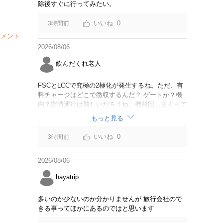
除後すぐに行ってみたい。
0
3時間前
メント
2026/08/06
飲んだくれ老人
FSCとLCCで究極の2極化が発生するね。ただ、有
料チャージはどこで徴収するんだ？ ゲートか？機
内？定時運行は難しいだろうね。機材回しまくって
るからジェットスター豪州路線は全便遅延するんじ
もっと見る
ゃないか。
0
3時間前
2026/08/06
hayatrip
多いのか少ないのか分かりませんが 旅行会社ので
きる事ってほかにあるのではと思います