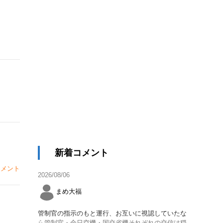
新着コメント
メント
2026/08/06
まめ大福
管制官の指示のもと運行、お互いに視認していたな
ら管制官・全日空機・国交省機それぞれの交信は穏