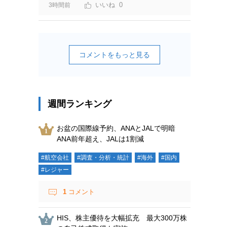
0
3時間前
コメントをもっと見る
週間ランキング
お盆の国際線予約、ANAとJALで明暗
ANA前年超え、JALは1割減
#航空会社
#調査・分析・統計
#海外
#国内
#レジャー
1
コメント
HIS、株主優待を大幅拡充 最大300万株