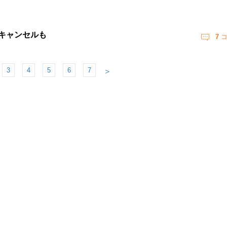
件キャンセルも
7
コ
3
4
5
6
7
＞