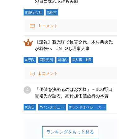
の自己株式取得も実施
#旅行会社
#経営
1
コメント
【速報】観光庁で長官交代、木村典央氏
が就任へ JNTOも理事人事
#行政
#観光局
#国内
#人事・HR
1
コメント
「価値を決めるのはお客様」－BOJ野口
貴裕氏が語る、高付加価値旅行の本質
#訪日
#インタビュー
#ランドオペレーター