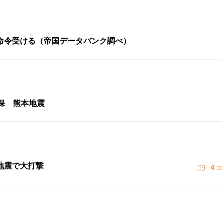
命令受ける（帝国データバンク調べ）
保 熊本地震
地震で大打撃
4
コ