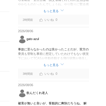
やかなものだったんでしょうね。やり取りに緊迫感
がなかったのならば今回の判断は正しいと思いま
もっと見る
す。
0
2時間前
2026/08/06
gato azul
事故に至らなかったのは良かったことだが、双方の
乗員も管制も事前に想定していたわけでもない状況
下においてTCASが作動作動する飛行状態が発生し
たことは事実。CABは身内可愛やでこのままうやむ
もっと見る
やにするつもりだろうか？
0
3時間前
2026/08/06
飲んだくれ老人
被害が無いと良いが、客観的に爽快だろうね。 解