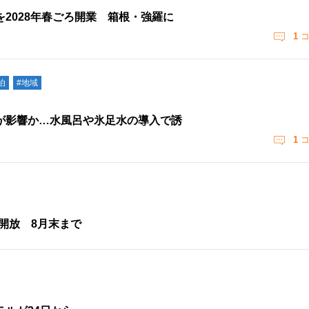
2028年春ごろ開業 箱根・強羅に
1
コ
泊
#地域
が影響か…水風呂や氷足水の導入で誘
1
コ
開放 8月末まで