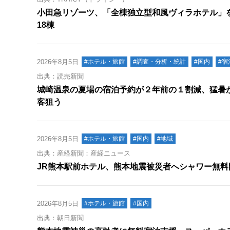
小田急リゾーツ、「全棟独立型和風ヴィラホテル」を
18棟
2026年8月5日
#ホテル・旅館
#調査・分析・統計
#国内
#宿
出典：読売新聞
城崎温泉の夏場の宿泊予約が２年前の１割減、猛暑
客狙う
2026年8月5日
#ホテル・旅館
#国内
#地域
出典：産経新聞：産経ニュース
JR熊本駅前ホテル、熊本地震被災者へシャワー無料
2026年8月5日
#ホテル・旅館
#国内
出典：朝日新聞