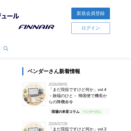
新規会員登録
ログイン
ベンダーさん新着情報
2026/08/05
「まだ現役ですけど何か」vol.4
－旅端のひと－ 帰国便で機長か
らの降機命令
現場の本音コラム
2026/07/29
「まだ現役ですけど何か」vol.3