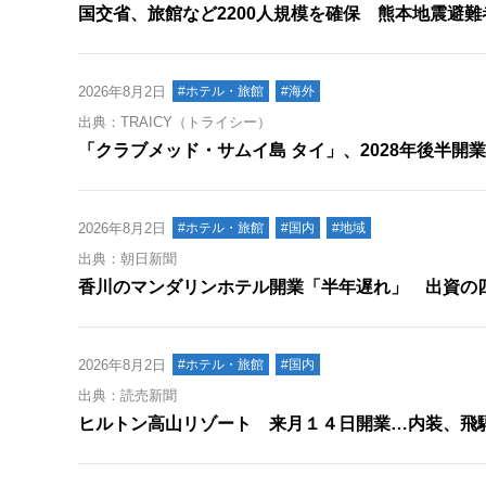
国交省、旅館など2200人規模を確保 熊本地震避
2026年8月2日
#ホテル・旅館
#海外
出典：TRAICY（トライシー）
「クラブメッド・サムイ島 タイ」、2028年後半開業
2026年8月2日
#ホテル・旅館
#国内
#地域
出典：朝日新聞
香川のマンダリンホテル開業「半年遅れ」 出資の
2026年8月2日
#ホテル・旅館
#国内
出典：読売新聞
ヒルトン高山リゾート 来月１４日開業…内装、飛