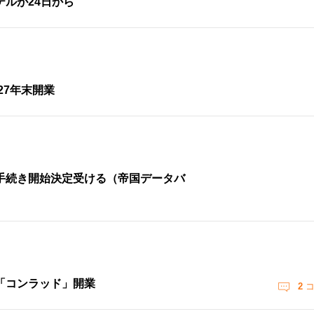
ルが24日から
27年末開業
手続き開始決定受ける（帝国データバ
「コンラッド」開業
2
コ