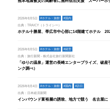
熊本地震被災の高齢者に無料宿泊支援 スーパーホテ
2026年8月5日
#ホテル・旅館
#国内
出典：TRAICY（トライシー）
ホテル十勝屋、帯広市中心部に14階建てホテル 20
2026年8月5日
#ホテル・旅館
#経営
出典：旅行新聞 - 株式会社旅行新聞新社
「ゆりの温泉」運営の長崎エンタープライズ、破産
ンク調べ）
2026年8月4日
#ホテル・旅館
#国内
#訪日
出典：日本経済新聞
インバウンド富裕層の誘致、地方で競う 名古屋に