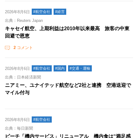
2026年8月6日
#航空会社
#経営
出典：Reuters Japan
キャセイ航空、上期利益は2010年以来最高 旅客の中東
回避で恩恵
2
コメント
2026年8月6日
#航空会社
#国内
#交通・運輸
出典：日本経済新聞
ニアミー、ユナイテッド航空など2社と連携 空港送迎で
マイル付与
2026年8月6日
#航空会社
出典：毎日新聞
ピーチ「機内サービス」リニューアル 機内食は“満足感