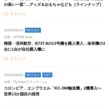
の高い一皿”…グッズ＆おもちゃなども［ラインナップ］
3
コメント
2026年8月6日
#航空会社
出典：AFPBB News
韓国・済州航空、B737-8の13号機を購入導入…保有機の3
台に1台が自社購入機に
1
コメント
2026年8月6日
#航空会社
#海外
出典：FlyTeam(フライチーム)
コロンビア、エンブラエル「KC-390輸送機」2機導入へ
世界13か国目の採用