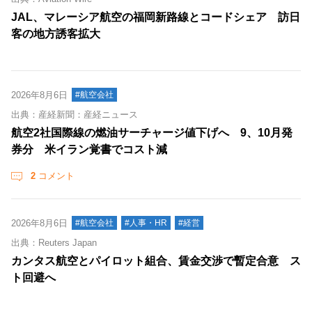
JAL、マレーシア航空の福岡新路線とコードシェア 訪日
客の地方誘客拡大
2026年8月6日
#航空会社
出典：産経新聞：産経ニュース
航空2社国際線の燃油サーチャージ値下げへ 9、10月発
券分 米イラン覚書でコスト減
2
コメント
2026年8月6日
#航空会社
#人事・HR
#経営
出典：Reuters Japan
カンタス航空とパイロット組合、賃金交渉で暫定合意 ス
ト回避へ