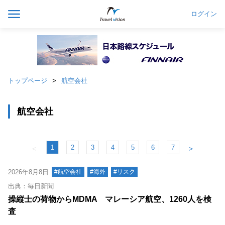
ログイン
トップページ
航空会社
航空会社
1
2
3
4
5
6
7
＜
＞
2026年8月8日
#航空会社
#海外
#リスク
出典：毎日新聞
操縦士の荷物からMDMA マレーシア航空、1260人を検
査