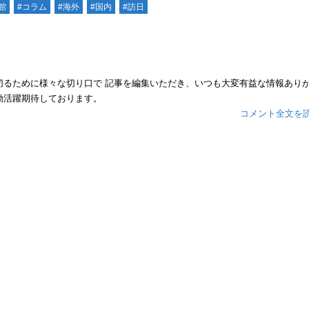
館
#コラム
#海外
#国内
#訪日
切るために様々な切り口で 記事を編集いただき、いつも大変有益な情報あり
動活躍期待しております。
コメント全文を