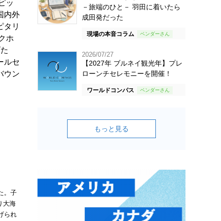
ピッ
－旅端のひと－ 羽田に着いたら
国内外
成田発だった
ピタリ
現場の本音コラム
クホ
げた
2026/07/27
ールセ
【2027年 ブルネイ観光年】プレ
バウン
ローンチセレモニーを開催！
ワールドコンパス
もっと見る
た。子
り大海
げられ