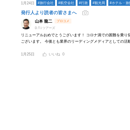
1月24日
#旅行会社
#航空会社
#行政
#観光局
#ホテル・旅
発行人より読者の皆さまへ
山本 龍二
D.T.I.ツアーズ
リニューアルおめでとうございます！ コロナ渦での困難を乗り
ございます。 今後とも業界のリーディングメディアとしての活
1月25日
0