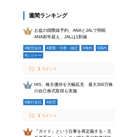
週間ランキング
お盆の国際線予約、ANAとJALで明暗
ANA前年超え、JALは1割減
#航空会社
#調査・分析・統計
#海外
#国内
#レジャー
1
コメント
HIS、株主優待を大幅拡充 最大300万株
の自己株式取得も実施
#旅行会社
#経営
1
コメント
『ガイド』という仕事を再定義する－元