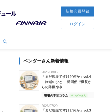
新規会員登録
ログイン
ベンダーさん新着情報
2026/08/05
「まだ現役ですけど何か」vol.4
－旅端のひと－ 帰国便で機長か
らの降機命令
現場の本音コラム
2026/07/29
「まだ現役ですけど何か」vol.3