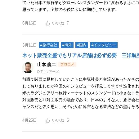
ていた日本の旅行業がグローバルスタンダードに変わるまさにコ
思っています。全旅の今後に大いに期待しています。
6月16日
7
3月11日
#旅行会社
#海外
#国内
#インタビュー
ネット販売全盛でもリアル店舗は必ず必要 三洋航
山本 龍二
D.T.I.ツアーズ
前職で関西に勤務していたころに中塚社長と交流があったがそ
しておりましたが今回のインタビューを拝見しますます進化され
米のラグジュアリー旅行マーケットのスタンダードは小さなト
対面販売と非対面販売の融合であり、日本のような大手旅行会社
ャンスだと強く思い、そのために障害となる業法などの壁はそ
4月25日
5