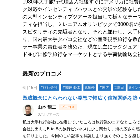
1980年大手旅行代理店入社後すぐにアメリカに社
ク対応やインセンティブハウスとの交渉の経験をし
の大型インセンティブツアーを担当して様々なテー
ティを担当し、ミレニアムオリンピックで3000名
スピタリティの先駆者となり、それと並行し、大手科
り、国内最大手タバコ会社などの産業視察旅行を数
ラー事業の責任者を務めた。現在は主にラグジュア
ド並びに修学旅行をマーケットとする手荷物輸送会
最新のプロコメ
6月15日
#旅行会社
#関連団体
#海外
#国内
#訪日
#イン
既成概念にとらわれない発想で幅広く信頼関係を築
山本 龍二
D.T.I.ツアーズ
私は大手旅行会社に在籍していたころは旅行業のコアなところ
会社に出向しB to Bの旅行ビジネスに少し関わり、海の広さ
を知りました。今回のこの記事を拝読しより強くそのことを感