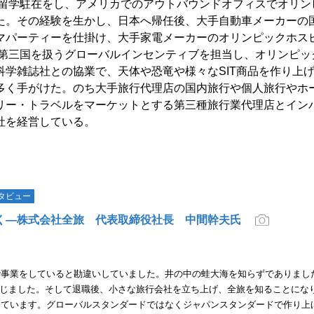
費留学駐在をし、アメリカでのアウトバウンドオフィスでオリン
た。その経験を生かし、日本へ帰任後、大手自動車メーカーの
マパーティーを仕掛け、大手家電メーカーのオリンピックホス
の第三国を扱うグローバルインセンティブを担当し、オリンピッ
学雑誌社との協業で、天体や恐竜や様々なSIT商品を作り上
多く手がけた。のち大手旅行代理店の国内旅行や個人旅行やホ
リー・トラベルをマーケットとする第三種旅行業代理店とイン
社を経営している。
タビュー
く―株式会社全旅 代表取締役社長 中間幹夫氏
で事業をしていると勘違いしていました。井の中の蛙大海を知らずでありまし
を感じました。そして退職後、小さな旅行会社を立ち上げ、全旅を知ることにな
じています。グローバルスタンダードではなくジャパンスタンダードで作り上