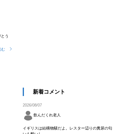
がとう
読む
新着コメント
2026/08/07
飲んだくれ老人
イギリスは結構物騒だよ。レスター辺りの糞尿の匂
いも酷いし。