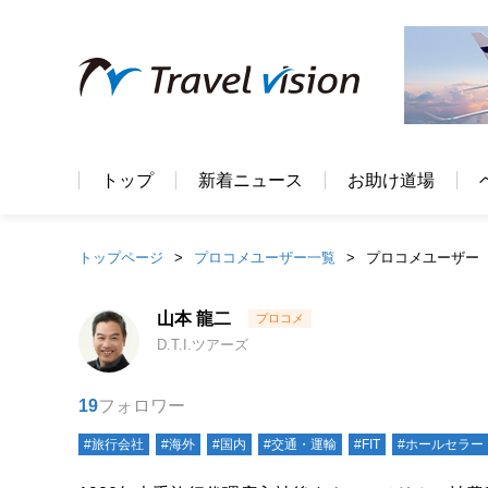
トップ
新着ニュース
お助け道場
トップページ
プロコメユーザー一覧
プロコメユーザー
山本 龍二
D.T.I.ツアーズ
19
フォロワー
#旅行会社
#海外
#国内
#交通・運輸
#FIT
#ホールセラー