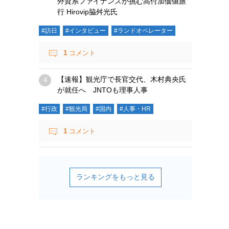
外資系ファイナンスが挑む高付加価値旅
行 Hirovip脇舛光氏
#訪日
#インタビュー
#ランドオペレーター
1
コメント
【速報】観光庁で長官交代、木村典央氏
が就任へ JNTOも理事人事
#行政
#観光局
#国内
#人事・HR
1
コメント