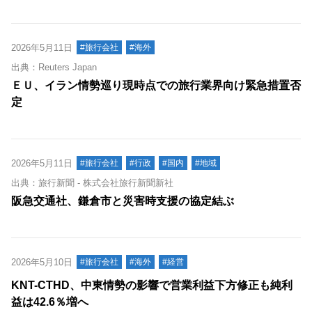
2026年5月11日
#旅行会社
#海外
出典：Reuters Japan
ＥＵ、イラン情勢巡り現時点での旅行業界向け緊急措置否
定
2026年5月11日
#旅行会社
#行政
#国内
#地域
出典：旅行新聞 - 株式会社旅行新聞新社
阪急交通社、鎌倉市と災害時支援の協定結ぶ
2026年5月10日
#旅行会社
#海外
#経営
KNT-CTHD、中東情勢の影響で営業利益下方修正も純利
益は42.6％増へ