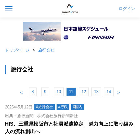
ログイン
トップページ
旅行会社
旅行会社
8
9
10
11
12
13
14
＜
＞
2026年5月12日
#旅行会社
#行政
#国内
出典：旅行新聞 - 株式会社旅行新聞新社
HIS、三重県松阪市と社員派遣協定 魅力向上に取り組み
人の流れ創出へ