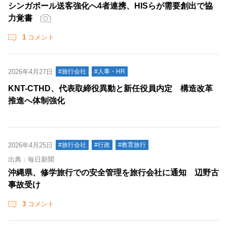
シンガポール送客強化へ4者連携、HISらが需要創出で協
力覚書
1
コメント
2026年4月27日
#旅行会社
#人事・HR
KNT-CTHD、代表取締役異動と新任役員内定 構造改革
推進へ体制強化
2026年4月25日
#旅行会社
#行政
#教育旅行
出典：毎日新聞
沖縄県、修学旅行での安全管理を旅行会社に通知 辺野古
事故受け
3
コメント