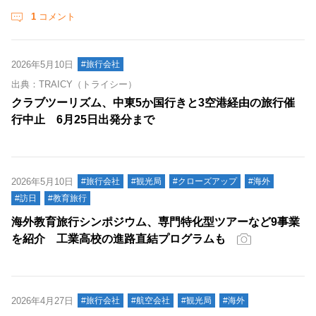
1
コメント
2026年5月10日
#旅行会社
出典：TRAICY（トライシー）
クラブツーリズム、中東5か国行きと3空港経由の旅行催
行中止 6月25日出発分まで
2026年5月10日
#旅行会社
#観光局
#クローズアップ
#海外
#訪日
#教育旅行
海外教育旅行シンポジウム、専門特化型ツアーなど9事業
を紹介 工業高校の進路直結プログラムも
2026年4月27日
#旅行会社
#航空会社
#観光局
#海外