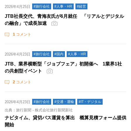
2026年4月25日
#旅行会社
#人事・HR
#経営
JTB社長交代、青海友氏が6月就任 「リアルとデジタル
の融合」で成長加速
1
コメント
2026年4月23日
#旅行会社
#国内
#人事・HR
JTB、業界横断型「ジョブフェア」初開催へ 1業界1社
の共創型イベント
2
コメント
2026年4月23日
#旅行会社
#交通・運輸
#IT・デジタル
出典：旅行新聞 - 株式会社旅行新聞新社
ナビタイム、貸切バス運賃を算出 概算見積フォーム提供
開始