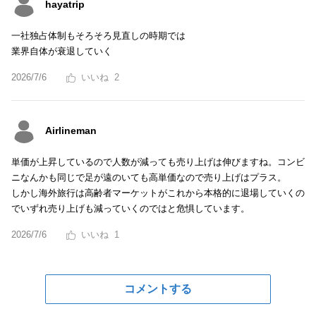
hayatrip
一社独占体制もそろそろ見直しの時期では
業界自体が衰退していく
2026/7/6
2
Airlineman
単価が上昇しているので人数が減っても売り上げは伸びますね。コンビ
ニなんかも同じで足が遠のいても高単価なので売り上げはプラス。
しかし海外旅行は高齢者マーケットがこれから本格的に退場していくの
でいずれ売り上げも減っていくのではと危惧しています。
2026/7/6
1
コメントする