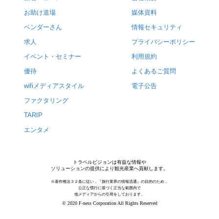
お助け道場
媒体資料
ベンダーさん
情報セキュリティ
求人
プライバシーポリシー
イベント・セミナー
利用規約
優待
よくあるご質問
wifiメディアスタイル
電子公告
ファクタリング
TARIP
エンタメ
トラベルビジョンは有益な情報や
ソリューションの提供により観光産業へ貢献します。
※著作権法３２条に従い，『旅行業界の情報流通』の目的のため，
公正な慣行に基づく正当な範囲内で
他メディアからの引用をしております。
© 2020 F-ness Corporation All Rights Reserved