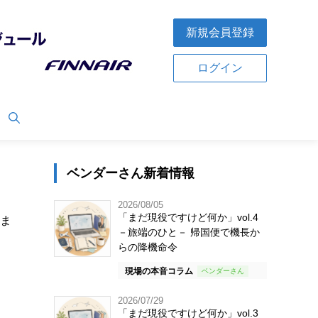
新規会員登録
ログイン
ベンダーさん新着情報
2026/08/05
「まだ現役ですけど何か」vol.4
ま
－旅端のひと－ 帰国便で機長か
らの降機命令
現場の本音コラム
2026/07/29
「まだ現役ですけど何か」vol.3