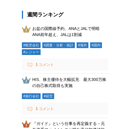
週間ランキング
お盆の国際線予約、ANAとJALで明暗
ANA前年超え、JALは1割減
#航空会社
#調査・分析・統計
#海外
#国内
#レジャー
1
コメント
HIS、株主優待を大幅拡充 最大300万株
の自己株式取得も実施
#旅行会社
#経営
1
コメント
『ガイド』という仕事を再定義する－元