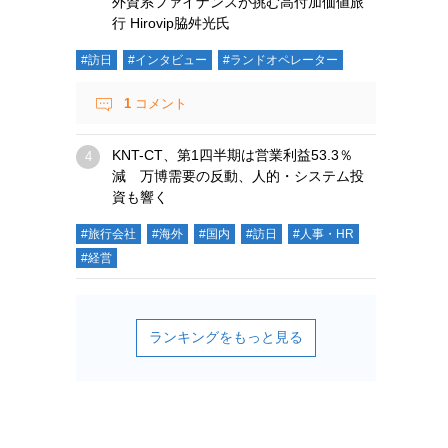
外資系ファイナンスが挑む高付加価値旅
行 Hirovip脇舛光氏
#訪日
#インタビュー
#ランドオペレーター
1
コメント
KNT-CT、第1四半期は営業利益53.3％
減 万博需要の反動、人的・システム投
資も響く
#旅行会社
#海外
#国内
#訪日
#人事・HR
#経営