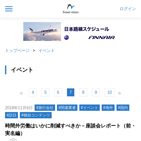
ログイン
トップページ
イベント
イベント
4
5
6
7
8
9
10
＜
＞
2018年11月6日
#旅行会社
#関連業者
#イベント
#海外
#国内
#訪日
#独自コンテンツ
時間外労働はいかに削減すべきか－座談会レポート（前・
実名編）