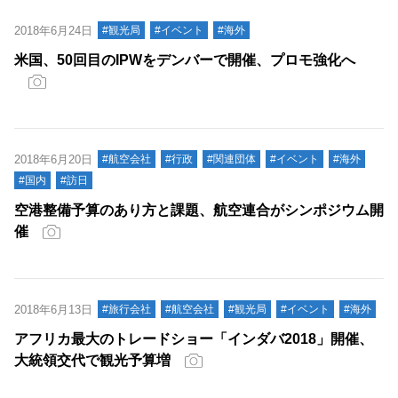
2018年6月24日
#観光局
#イベント
#海外
米国、50回目のIPWをデンバーで開催、プロモ強化へ
2018年6月20日
#航空会社
#行政
#関連団体
#イベント
#海外
#国内
#訪日
空港整備予算のあり方と課題、航空連合がシンポジウム開
催
2018年6月13日
#旅行会社
#航空会社
#観光局
#イベント
#海外
アフリカ最大のトレードショー「インダバ2018」開催、
大統領交代で観光予算増