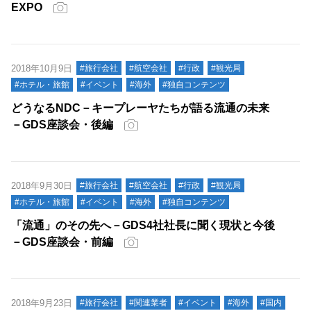
EXPO
2018年10月9日
#旅行会社
#航空会社
#行政
#観光局
#ホテル・旅館
#イベント
#海外
#独自コンテンツ
どうなるNDC－キープレーヤたちが語る流通の未来
－GDS座談会・後編
2018年9月30日
#旅行会社
#航空会社
#行政
#観光局
#ホテル・旅館
#イベント
#海外
#独自コンテンツ
「流通」のその先へ－GDS4社社長に聞く現状と今後
－GDS座談会・前編
2018年9月23日
#旅行会社
#関連業者
#イベント
#海外
#国内