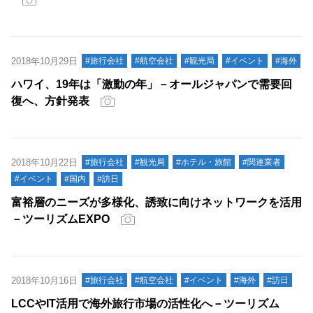
2018年10月29日
#旅行会社
#航空会社
#観光局
#イベント
#海外
ハワイ、19年は「激動の年」－オールジャパンで需要回
復へ、方針発表
2018年10月22日
#旅行会社
#観光局
#ホテル・旅館
#関連業者
#イベント
#国内
#訪日
富裕層のニーズが多様化、誘致に向けネットワークを活用
－ツーリズムEXPO
2018年10月16日
#旅行会社
#航空会社
#イベント
#海外
#訪日
LCCやIT活用で海外旅行市場の活性化へ－ツーリズム