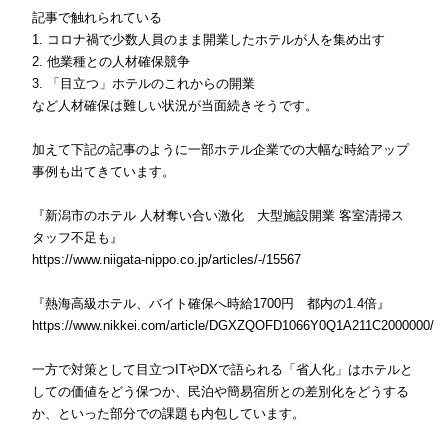
記事で触れられている
1. コロナ禍で少数人員のまま開業したホテルが人を集め出す
2. 他業種との人材確保競争
3. 「目立つ」ホテルのこれからの開業
など人材確保は難しい状況が当面続きそうです。
加えて下記の記事のように一部ホテル企業での大幅な時給アップ
事例も出てきています。
『新潟市のホテル 人材奪い合い激化 大型施設開業 客室清掃ス
タッフ不足も』
https://www.niigata-nippo.co.jp/articles/-/15567
『熱海高級ホテル、バイト確保へ時給1700円 都内の1.4倍』
https://www.nikkei.com/article/DGXZQOFD1066Y0Q1A211C2000000/
一方で対策として目立つITやDXで語られる「省人化」はホテルと
しての価値をどう保つか、民泊や簡易宿所との差別化をどうする
か、といった部分での課題も内包しています。