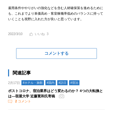
雇用条件ややりがいの強化などを含む人材確保策を進めるために
も、これまでより単価高め・客室稼働率低めのバランスに持って
いくことも視野に入れた方が良いと思っています。
2022/3/10
3
コメントする
関連記事
2月17日
#ホテル・旅館
#国内
#訪日
#宿泊
ポストコロナ、宿泊業界はどう変わるのか？ 4つの大転換と
は―宿屋大学 近藤寛和氏寄稿
2
コメント