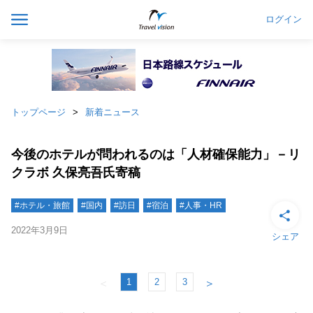
ログイン
トップページ
新着ニュース
今後のホテルが問われるのは「人材確保能力」－リ
クラボ 久保亮吾氏寄稿
#ホテル・旅館
#国内
#訪日
#宿泊
#人事・HR
2022年3月9日
シェア
1
2
3
＜
＞