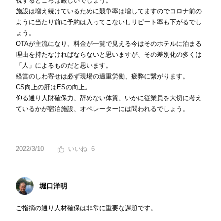
視するところは厳しいでしょう。
施設は増え続けているために競争率は増してますのでコロナ前の
ように当たり前に予約は入ってこないしリピート率も下がるでし
ょう。
OTAが主流になり、料金が一覧で見える今はそのホテルに泊まる
理由を持たなければならないと思いますが、その差別化の多くは
「人」によるものだと思います。
経営のしわ寄せは必ず現場の過重労働、疲弊に繋がります。
CS向上の肝はESの向上。
仰る通り人財確保力、辞めない体質、いかに従業員を大切に考え
ているかが宿泊施設、オペレーターには問われるでしょう。
2022/3/10
6
堀口洋明
ご指摘の通り人材確保は非常に重要な課題です。