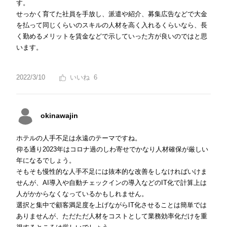
す。
せっかく育てた社員を手放し、派遣や紹介、募集広告などで大金
を払って同じくらいのスキルの人材を高く入れるくらいなら、長
く勤めるメリットを賃金などで示していった方が良いのではと思
います。
2022/3/10
6
okinawajin
ホテルの人手不足は永遠のテーマですね。
仰る通り2023年はコロナ過のしわ寄せでかなり人材確保が厳しい
年になるでしょう。
そもそも慢性的な人手不足には抜本的な改善をしなければいけま
せんが、AI導入や自動チェックインの導入などのIT化で計算上は
人がかからなくなっているかもしれません。
選択と集中で顧客満足度を上げながらIT化させることは簡単では
ありませんが、ただただ人材をコストとして業務効率化だけを重