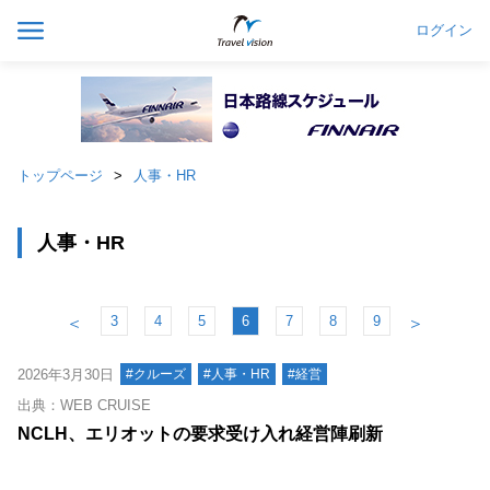
ログイン
トップページ
人事・HR
人事・HR
3
4
5
6
7
8
9
＜
＞
2026年3月30日
#クルーズ
#人事・HR
#経営
出典：WEB CRUISE
NCLH、エリオットの要求受け入れ経営陣刷新