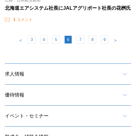
出典：日本経済新聞
北海道エアシステム社長にJALアグリポート社長の花桝氏
1
コメント
3
4
5
6
7
8
9
＜
＞
求人情報
優待情報
イベント・セミナー