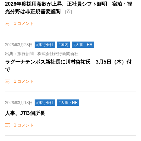
2026年度採用意欲が上昇、正社員シフト鮮明 宿泊・観
光分野は非正規需要堅調
1
コメント
2026年3月23日
#旅行会社
#国内
#人事・HR
出典：旅行新聞 - 株式会社旅行新聞新社
ラグーナテンボス新社長に川村啓祐氏 3月5日（木）付
で
1
コメント
2026年3月18日
#旅行会社
#人事・HR
人事、JTB個所長
1
コメント