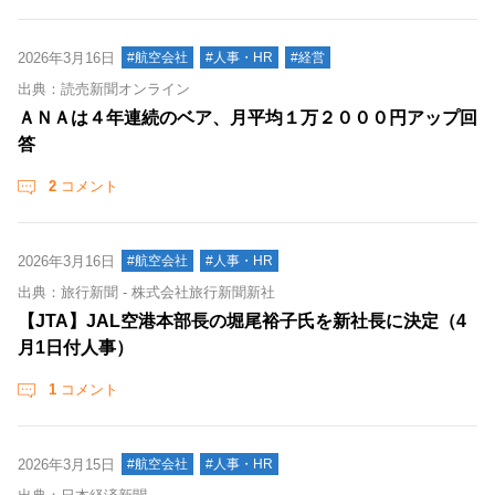
2026年3月16日
#航空会社
#人事・HR
#経営
出典：読売新聞オンライン
ＡＮＡは４年連続のベア、月平均１万２０００円アップ回
答
2
コメント
2026年3月16日
#航空会社
#人事・HR
出典：旅行新聞 - 株式会社旅行新聞新社
【JTA】JAL空港本部長の堀尾裕子氏を新社長に決定（4
月1日付人事）
1
コメント
2026年3月15日
#航空会社
#人事・HR