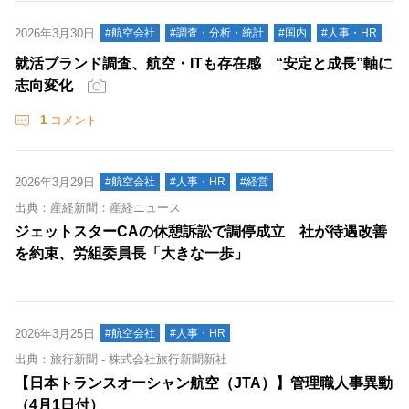
2026年3月30日
#航空会社
#調査・分析・統計
#国内
#人事・HR
就活ブランド調査、航空・ITも存在感 “安定と成長”軸に
志向変化
1
コメント
2026年3月29日
#航空会社
#人事・HR
#経営
出典：産経新聞：産経ニュース
ジェットスターCAの休憩訴訟で調停成立 社が待遇改善
を約束、労組委員長「大きな一歩」
2026年3月25日
#航空会社
#人事・HR
出典：旅行新聞 - 株式会社旅行新聞新社
【日本トランスオーシャン航空（JTA）】管理職人事異動
（4月1日付）