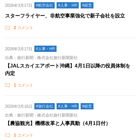
2026年3月17日
#航空会社
#人事・HR
#経営
スターフライヤー、非航空事業強化で新子会社を設立
2
コメント
2026年3月17日
#人事・HR
出典：旅行新聞 - 株式会社旅行新聞新社
【JALスカイエアポート沖縄】4月1日以降の役員体制を
内定
1
コメント
2026年3月16日
#旅行会社
#人事・HR
#経営
出典：旅行新聞 - 株式会社旅行新聞新社
【農協観光】機構改革と人事異動（4月1日付）
1
コメント