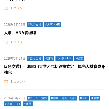
1
コメント
2026年3月24日
#航空会社
#人事・HR
人事、ANA管理職
1
コメント
2026年3月24日
#旅行会社
#国内
#人事・HR
#経営
阪急交通社、和歌山大学と包括連携協定 観光人材育成を
強化
1
コメント
2026年3月23日
#ホテル・旅館
#調査・分析・統計
#国内
#宿泊
#人事・HR
#経営