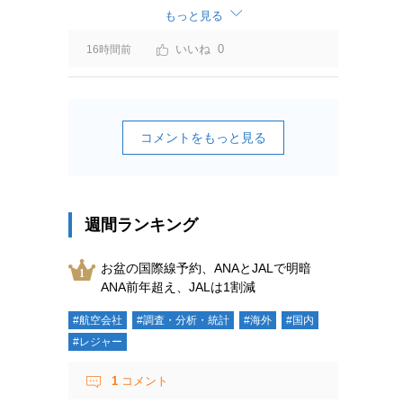
ーチャージ＝利益」と判断されますよ。
もっと見る
0
16時間前
コメントをもっと見る
週間ランキング
お盆の国際線予約、ANAとJALで明暗
ANA前年超え、JALは1割減
#航空会社
#調査・分析・統計
#海外
#国内
#レジャー
1
コメント