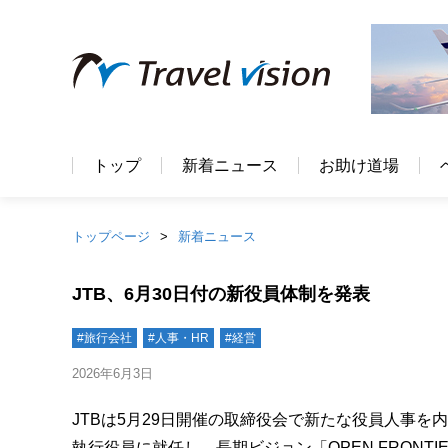
トップ
新着ニュース
お助け道場
トップページ
新着ニュース
JTB、6月30日付の新役員体制を発表
#旅行会社
#人事・HR
#経営
2026年6月3日
JTBは5月29日開催の取締役会で新たな役員人事を
執行役員に就任し、長期ビジョン「OPEN FRONT