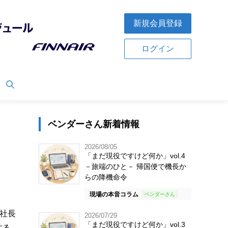
新規会員登録
ログイン
ベンダーさん新着情報
2026/08/05
「まだ現役ですけど何か」vol.4
－旅端のひと－ 帰国便で機長か
らの降機命令
現場の本音コラム
役社長
2026/07/29
「まだ現役ですけど何か」vol.3
する。