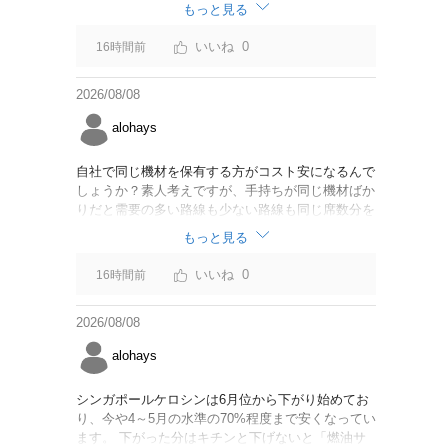
なければいいですが。
もっと見る
0
16時間前
2026/08/08
alohays
自社で同じ機材を保有する方がコスト安になるんで
しょうか？素人考えですが、手持ちが同じ機材ばか
りだと需要の多い路線も少ない路線も同じ席数分を
供給することになるので、需要が多い路線には大型
もっと見る
機材を当て、少ない路線には小型機材を当てるな
ど、席数を調整するにはリース契約の方が対応しや
0
16時間前
すいと思いました。
2026/08/08
alohays
シンガポールケロシンは6月位から下がり始めてお
り、今や4～5月の水準の70%程度まで安くなってい
ます。 下がった分はキチンと下げないと「燃油サ