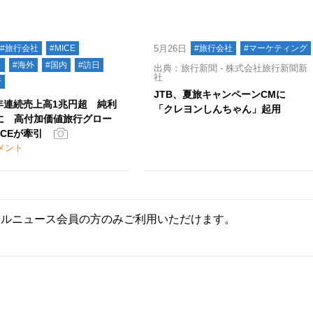
#旅行会社
#MICE
5月26日
#旅行会社
#マーケティング
ト
#海外
#国内
#訪日
出典：旅行新聞 - 株式会社旅行新聞新
社
行
JTB、夏旅キャンペーンCMに
3年連続売上高1兆円超 純利
「クレヨンしんちゃん」起用
に 高付加価値旅行グロー
ICEが牽引
メント
ールニュース会員の方のみご利用いただけます。