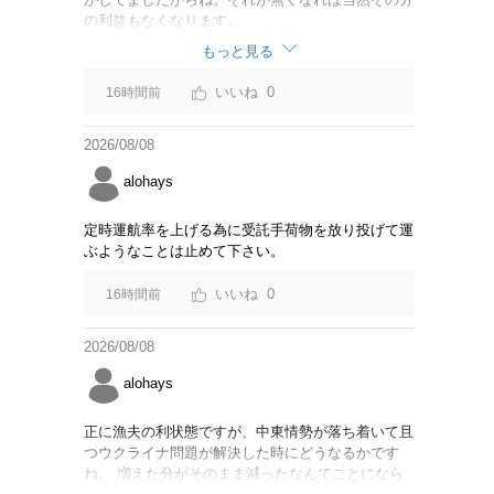
の利益もなくなります。
もっと見る
0
16時間前
2026/08/08
alohays
定時運航率を上げる為に受託手荷物を放り投げて運
ぶようなことは止めて下さい。
0
16時間前
2026/08/08
alohays
正に漁夫の利状態ですが、中東情勢が落ち着いて且
つウクライナ問題が解決した時にどうなるかです
ね。 増えた分がそのまま減ったなんてことになら