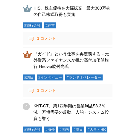
HIS、株主優待を大幅拡充 最大300万株
の自己株式取得も実施
#旅行会社
#経営
1
コメント
『ガイド』という仕事を再定義する－元
外資系ファイナンスが挑む高付加価値旅
行 Hirovip脇舛光氏
#訪日
#インタビュー
#ランドオペレーター
1
コメント
KNT-CT、第1四半期は営業利益53.3％
減 万博需要の反動、人的・システム投
資も響く
#旅行会社
#海外
#国内
#訪日
#人事・HR