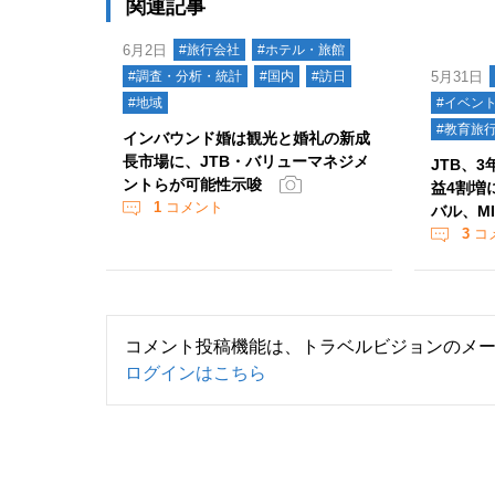
関連記事
6月2日
#旅行会社
#ホテル・旅館
#調査・分析・統計
#国内
#訪日
5月31日
#地域
#イベン
#教育旅
インバウンド婚は観光と婚礼の新成
長市場に、JTB・バリューマネジメ
JTB、
ントらが可能性示唆
益4割増
1
コメント
バル、M
3
コ
コメント投稿機能は、トラベルビジョンのメ
ログインはこちら