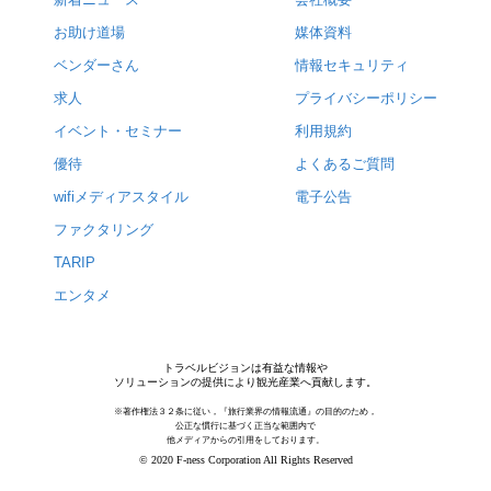
お助け道場
媒体資料
ベンダーさん
情報セキュリティ
求人
プライバシーポリシー
イベント・セミナー
利用規約
優待
よくあるご質問
wifiメディアスタイル
電子公告
ファクタリング
TARIP
エンタメ
トラベルビジョンは有益な情報や
ソリューションの提供により観光産業へ貢献します。
※著作権法３２条に従い，『旅行業界の情報流通』の目的のため，
公正な慣行に基づく正当な範囲内で
他メディアからの引用をしております。
© 2020 F-ness Corporation All Rights Reserved