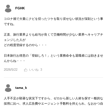
FGHK
コロナ禍で大量にクビを切ったツケを取り戻せない状況が深刻という事
ですね。
正直、旅行業界よりも給与が良くて労働時間が少ない業界へキャリアチ
ェンジした人が
どの程度登録するのやら・・・
日本旅行お得意の「登録しろ！」という業務命令も退職者には効きませ
んからね・・・
2026/5/22
3
tama_k
人手不足が顕著な状況下ですから、ゼロから新しい人材を探す一般的な
採用に比べ、求人広告費やエージェント手数料を抑えられ、なおかつ自