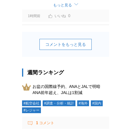
もっと見る
0
1時間前
コメントをもっと見る
週間ランキング
お盆の国際線予約、ANAとJALで明暗
ANA前年超え、JALは1割減
#航空会社
#調査・分析・統計
#海外
#国内
#レジャー
1
コメント