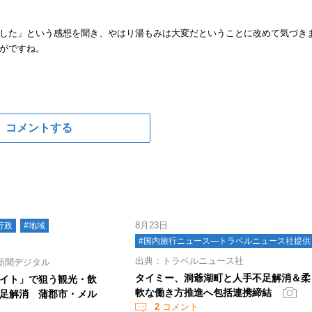
した」という感想を聞き、やはり湯もみは大変だということに改めて気づき
がですね。
コメントする
8月23日
行政
#地域
#国内旅行ニュース―トラベルニュース社提供
出典：トラベルニュース社
新聞デジタル
タイミー、洞爺湖町と人手不足解消＆柔
イト」で狙う観光・飲
軟な働き方推進へ包括連携締結
足解消 蒲郡市・メル
2
コメント