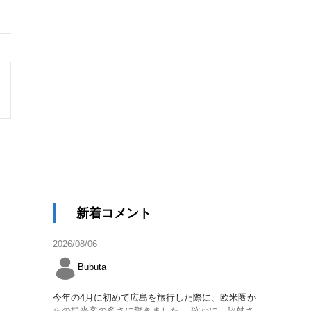
新着コメント
2026/08/06
Bubuta
今年の4月に初めて広島を旅行した際に、欧米圏か
らの観光客の多さに驚きました。 確かに、脇舛さ