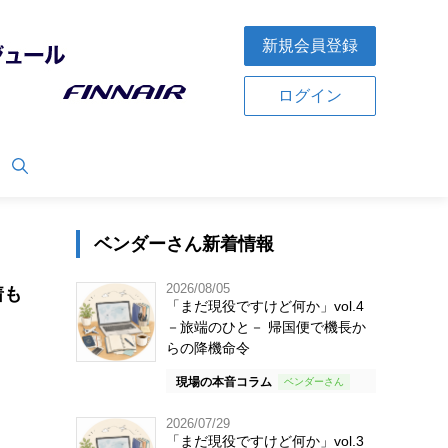
新規会員登録
ログイン
ベンダーさん新着情報
2026/08/05
着も
「まだ現役ですけど何か」vol.4
－旅端のひと－ 帰国便で機長か
らの降機命令
現場の本音コラム
2026/07/29
「まだ現役ですけど何か」vol.3