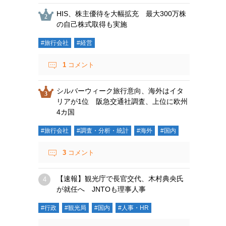
HIS、株主優待を大幅拡充 最大300万株
の自己株式取得も実施
#旅行会社
#経営
1
コメント
シルバーウィーク旅行意向、海外はイタ
リアが1位 阪急交通社調査、上位に欧州
4カ国
#旅行会社
#調査・分析・統計
#海外
#国内
3
コメント
【速報】観光庁で長官交代、木村典央氏
が就任へ JNTOも理事人事
#行政
#観光局
#国内
#人事・HR