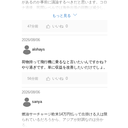
があるのか事前に議論するべきだと思います。コロ
ナ過後、民間レベルでは海外出張の回数は減少し、
リモートでやり取りするのが普通になっています
もっと見る
し。貴重な税金を使うなら費用対効果をキチンと周
知してからにして下さい。
0
47分前
2026/08/06
alohays
荷物持って飛行機に乗るなと言いたいんですかね？
やり過ぎです。単に収益を改善したいだけでしょ。
0
56分前
2026/08/06
sanya
燃油サーチャージ欧米14万円払って出掛ける人は限
られているだろうから、アジアが好調なのは分か
る。