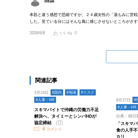
mtak
本筋と違う感想で恐縮ですが、２４歳女性の「湯もみに苦戦
した。見ている分にはそんな風に感じさせないところがさす
2026/6/8
0
関連記事
3月24日
#国内
#地域
#リスク
#人事・HR
8月27日
#
#人事・HR
スキマバイトで沖縄の労働力不足
解決へ、タイミーとシンバHDが
出典：朝日
協定締結
「スキマバ
6
コメント
食の人手不
カリ