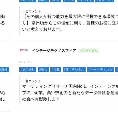
一言コメント
知識
【その個人が持つ能力を最大限に発揮できる環境
いる
り】 常日頃からこの理念に則り、皆様のお役に立
いと考えております。
インテージテクノスフィア
29フォロワー
#海外
#旅行会社
#宿泊
#行政
#IT・デジタル
#マーケティング
一言コメント
マーケティングリサーチ国内No.1、インテージグ
中心
プのIT企業。高い技術力と新たなデータ価値を創
的に
社会へ貢献致します