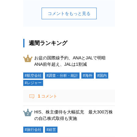
コメントをもっと見る
週間ランキング
お盆の国際線予約、ANAとJALで明暗
ANA前年超え、JALは1割減
#航空会社
#調査・分析・統計
#海外
#国内
#レジャー
1
コメント
HIS、株主優待を大幅拡充 最大300万株
の自己株式取得も実施
#旅行会社
#経営