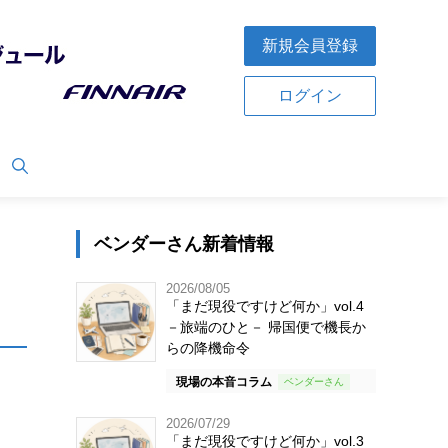
新規会員登録
ログイン
ベンダーさん新着情報
2026/08/05
「まだ現役ですけど何か」vol.4
－旅端のひと－ 帰国便で機長か
らの降機命令
現場の本音コラム
2026/07/29
「まだ現役ですけど何か」vol.3