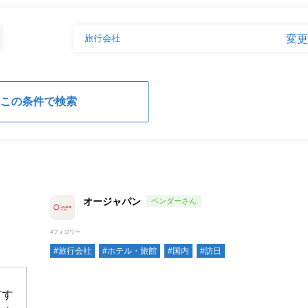
オージャパン
4フォロワー
#旅行会社
#ホテル・旅館
#国内
#訪日
有す