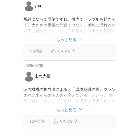
you
煩雑になって面倒ですね。機内でトラブルも起きそ
う。大きさや重量の問題ではなく、単純に汚れるか
ら下に置きたくないという気持ちには考えが及ばな
かったのでしょうかね。いっそ、荷物棚を撤去した
もっと見る
座席を作って、座席指定も荷物も含んだプランとす
べて無しで格安プランで分けてもらった方がシンプ
0
9時間前
ルで分かりやすいかも。どんどん料金が細分化され
て面倒です。
2026/08/06
まめ大福
≫同機構の担当者によると「環境意識の高いフラン
スや北米からの個人客が増えている」という。 非
常に嬉しいコメントですね。佐渡島は歴史文化と自
然が相まっての土地となっているので、個人的には
もっと見る
環境意識の低い人は来ないでほしいです。「金がと
れるんじゃないか」と勝手に穴掘ったりしそうな国
0
12時間前
の人は来ないでほしいですね。