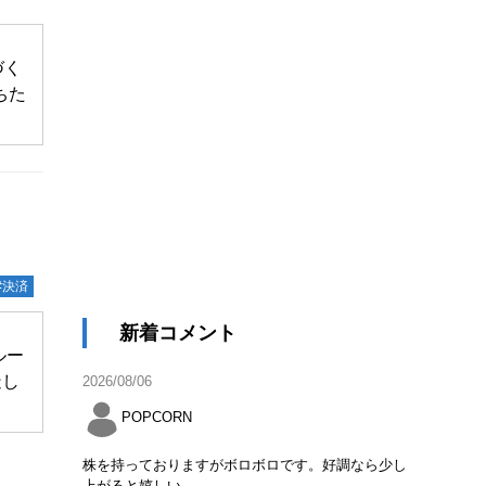
づく
ちた
#決済
新着コメント
ルー
造し
2026/08/06
POPCORN
株を持っておりますがボロボロです。好調なら少し
上がると嬉しい。