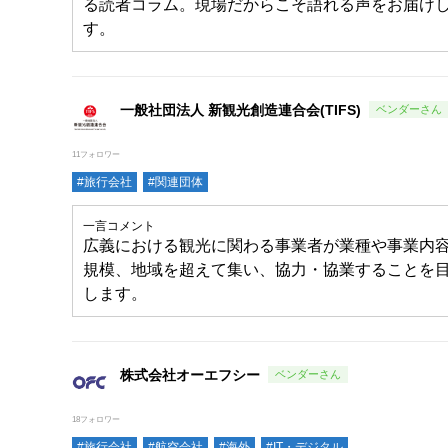
る読者コラム。現場だからこそ語れる声をお届け
す。
一般社団法人 新観光創造連合会(TIFS)
11フォロワー
#旅行会社
#関連団体
一言コメント
広義における観光に関わる事業者が業種や事業内
規模、地域を超えて集い、協力・協業することを
します。
株式会社オーエフシー
18フォロワー
#旅行会社
#航空会社
#海外
#IT・デジタル