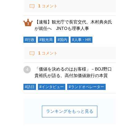
1
コメント
【速報】観光庁で長官交代、木村典央氏
が就任へ JNTOも理事人事
#行政
#観光局
#国内
#人事・HR
1
コメント
「価値を決めるのはお客様」－BOJ野口
貴裕氏が語る、高付加価値旅行の本質
#訪日
#インタビュー
#ランドオペレーター