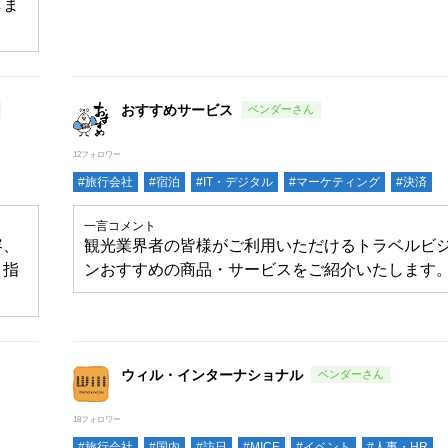
しま
おすすめサービス
12フォロワー
#旅行会社
#宿泊
#IT・デジタル
#マーケティング
#決済
一言コメント
容、
観光業界者の皆様がご利用いただけるトラベルビ
目指
ンおすすめの商品・サービスをご紹介いたします
ウィル・インターナショナル
18フォロワー
#旅行会社
#国内
#訪日
#MICE
#イベント
#人事・HR