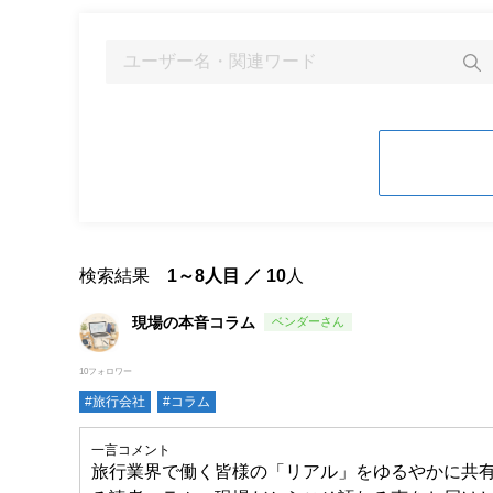
検索結果
1～8人目 ／ 10
人
現場の本音コラム
10フォロワー
#旅行会社
#コラム
一言コメント
旅行業界で働く皆様の「リアル」をゆるやかに共