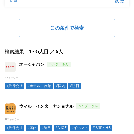
検索結果
1～5人目 ／ 5
人
オージャパン
4フォロワー
#旅行会社
#ホテル・旅館
#国内
#訪日
ウィル・インターナショナル
18フォロワー
#旅行会社
#国内
#訪日
#MICE
#イベント
#人事・HR