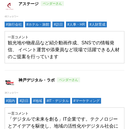
アステージ
43フォロワー
#旅行会社
#ホテル・旅館
#訪日
#人事・HR
#人財育成
一言コメント
観光地や物産品など紹介動画作成、SNSでの情報発
信、 イベント運営や添乗員など現場で活躍できる人材
のご提案を行っています
神戸デジタル・ラボ
34フォロワー
#国内
#訪日
#地域
#IT・デジタル
#マーケティング
一言コメント
「デジタルで未来を創る」IT企業です。テクノロジー
とアイデアを駆使し、地域の活性化やデジタル社会に