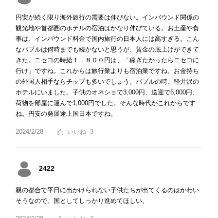
円安が続く限り海外旅行の需要は伸びない。インバウンド関係の
観光地や首都圏のホテルの宿泊はかなり伸びている。お土産や食
事は、インバウンド料金で国内旅行の日本人には高すぎる。こん
なバブルは何時までも続かないと思うが、賃金の底上げができて
きた。ニセコの時給１，８００円は、「稼ぎたかったらニセコに
行け」ですね。これからは旅行業よりも宿泊業ですね。お金持ち
の外国人相手ならチップも多いでしょう。バブルの時、軽井沢の
ホテルにいました。子供のオネショで3,000円、送迎で5,000円、
荷物を部屋に運んで1,000円でした。そんな時代がこれからです
ね。円安の発展途上国日本ですね。
2024/2/28
3
2422
親の都合で平日に出かけられない子供たちが出てくるのはかわい
そうなので、国としてしっかり進めてほしい。