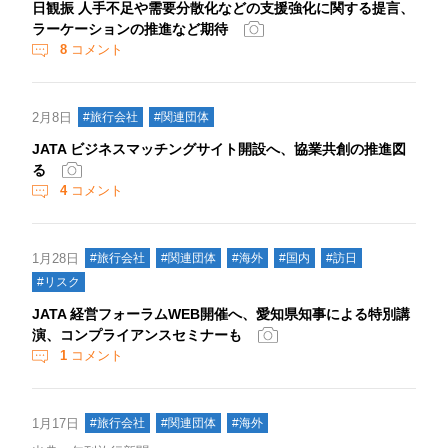
日観振 人手不足や需要分散化などの支援強化に関する提言、
ラーケーションの推進など期待
8
コメント
2月8日
#旅行会社
#関連団体
JATA ビジネスマッチングサイト開設へ、協業共創の推進図
る
4
コメント
1月28日
#旅行会社
#関連団体
#海外
#国内
#訪日
#リスク
JATA 経営フォーラムWEB開催へ、愛知県知事による特別講
演、コンプライアンスセミナーも
1
コメント
1月17日
#旅行会社
#関連団体
#海外