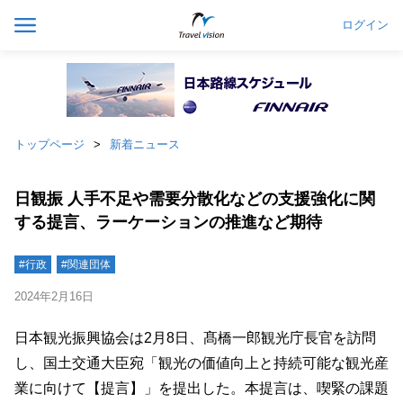
ログイン
トップページ
新着ニュース
日観振 人手不足や需要分散化などの支援強化に関
する提言、ラーケーションの推進など期待
#行政
#関連団体
2024年2月16日
日本観光振興協会は2月8日、髙橋一郎観光庁長官を訪問
し、国土交通大臣宛「観光の価値向上と持続可能な観光産
業に向けて【提言】」を提出した。本提言は、喫緊の課題