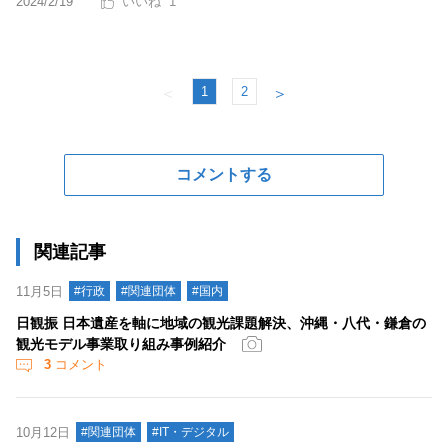
2024/2/19
1
1
2
＜
＞
コメントする
関連記事
11月5日
#行政
#関連団体
#国内
日観振 日本遺産を軸に地域の観光課題解決、沖縄・八代・鎌倉の
観光モデル事業取り組み事例紹介
3
コメント
10月12日
#関連団体
#IT・デジタル