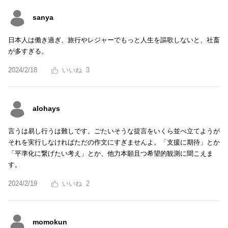
sanya
日本人は働き過ぎ、旅行やレジャーでもっと人生を謳歌しないと、社畜
が多すぎる。
2024/2/18
3
alohays
言うは易し行うは難しです。ごたいそうな提言をいくら並べ立てようが
それを実行しなければただの作文にすぎませんよ。「支援に期待」とか
「平準化に繋げたい考え」とか、他力本願且つ希望的観測に聞こえま
す。
2024/2/19
2
momokun