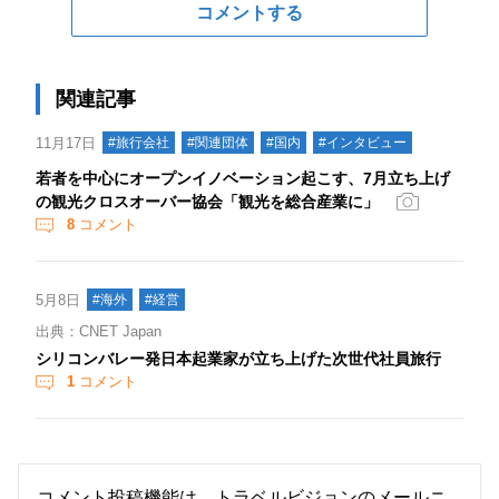
コメントする
関連記事
11月17日
#旅行会社
#関連団体
#国内
#インタビュー
若者を中⼼にオープンイノベーション起こす、7月立ち上げ
の観光クロスオーバー協会「観光を総合産業に」
8
コメント
5月8日
#海外
#経営
出典：CNET Japan
シリコンバレー発日本起業家が立ち上げた次世代社員旅行
1
コメント
コメント投稿機能は、トラベルビジョンのメールニ