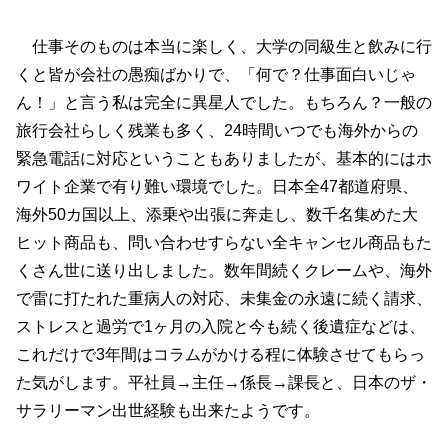
仕事そのものは本当に楽しく、大学の同級生と飲みに行
くと皆が会社の愚痴ばかりで、「何で？仕事面白いじゃ
ん！」と言う私は完全に異星人でした。もちろん？一般の
旅行会社らしく残業も多く、24時間いつでも海外からの
緊急電話に対応ということもありましたが、基本的にはホ
ワイト企業で有り難い環境でした。日本全47都道府県、
海外50カ国以上、添乗や出張に奔走し、数千名集めた大
ヒット商品も、問い合わせすらない全キャンセル商品もた
くさん世に送り出しました。数年間続くクレームや、海外
で雷に打たれた重病人の対応、未集金の永遠に続く請求、
ストレスと過労で1ヶ月の入院と今も続く後遺症などは、
これだけで3年間はコラムがかける程に体験させてもらっ
た気がします。平社員→主任→係長→課長と、日本のザ・
サラリーマン出世経験も出来たようです。