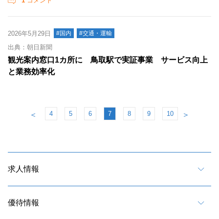
1
コメント
2026年5月29日
#国内
#交通・運輸
出典：朝日新聞
観光案内窓口1カ所に 鳥取駅で実証事業 サービス向上
と業務効率化
4
5
6
7
8
9
10
＜
＞
求人情報
優待情報