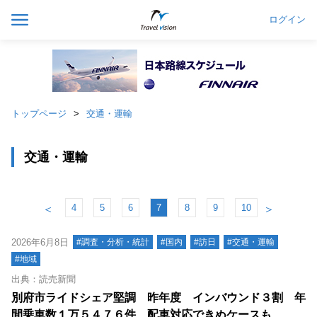
ログイン
トップページ
交通・運輸
交通・運輸
4
5
6
7
8
9
10
＜
＞
2026年6月8日
#調査・分析・統計
#国内
#訪日
#交通・運輸
#地域
出典：読売新聞
別府市ライドシェア堅調 昨年度 インバウンド３割 年
間乗車数１万５４７６件 配車対応できぬケースも