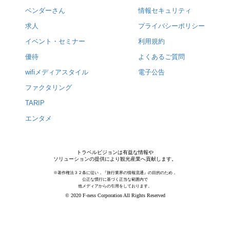
ベンダーさん
情報セキュリティ
求人
プライバシーポリシー
イベント・セミナー
利用規約
優待
よくあるご質問
wifiメディアスタイル
電子公告
ファクタリング
TARIP
エンタメ
トラベルビジョンは有益な情報や
ソリューションの提供により観光産業へ貢献します。
※著作権法３２条に従い，『旅行業界の情報流通』の目的のため，
公正な慣行に基づく正当な範囲内で
他メディアからの引用をしております。
© 2020 F-ness Corporation All Rights Reserved