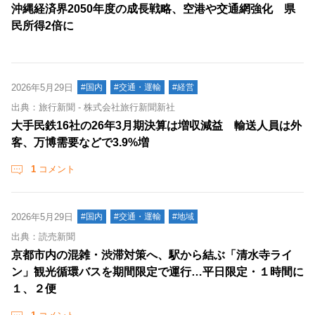
沖縄経済界2050年度の成長戦略、空港や交通網強化 県
民所得2倍に
2026年5月29日
#国内
#交通・運輸
#経営
出典：旅行新聞 - 株式会社旅行新聞新社
大手民鉄16社の26年3月期決算は増収減益 輸送人員は外
客、万博需要などで3.9%増
1
コメント
2026年5月29日
#国内
#交通・運輸
#地域
出典：読売新聞
京都市内の混雑・渋滞対策へ、駅から結ぶ「清水寺ライ
ン」観光循環バスを期間限定で運行…平日限定・１時間に
１、２便