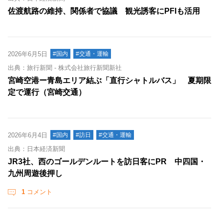
佐渡航路の維持、関係者で協議 観光誘客にPFIも活用
2026年6月5日
#国内
#交通・運輸
出典：旅行新聞 - 株式会社旅行新聞新社
宮崎空港ー青島エリア結ぶ「直行シャトルバス」 夏期限
定で運行（宮崎交通）
2026年6月4日
#国内
#訪日
#交通・運輸
出典：日本経済新聞
JR3社、西のゴールデンルートを訪日客にPR 中四国・
九州周遊後押し
1
コメント