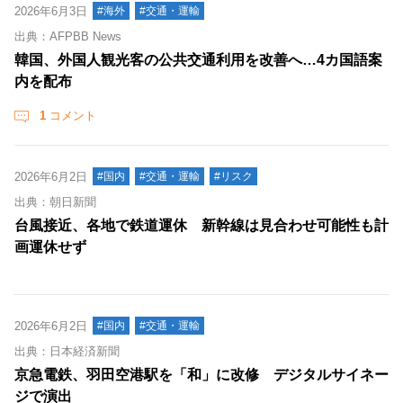
2026年6月3日
#海外
#交通・運輸
出典：AFPBB News
韓国、外国人観光客の公共交通利用を改善へ…4カ国語案
内を配布
1
コメント
2026年6月2日
#国内
#交通・運輸
#リスク
出典：朝日新聞
台風接近、各地で鉄道運休 新幹線は見合わせ可能性も計
画運休せず
2026年6月2日
#国内
#交通・運輸
出典：日本経済新聞
京急電鉄、羽田空港駅を「和」に改修 デジタルサイネー
ジで演出