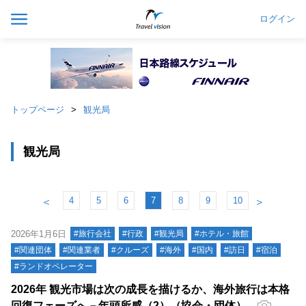
ログイン
トップページ
観光局
観光局
4
5
6
7
8
9
10
＜
＞
2026年1月6日
#旅行会社
#行政
#観光局
#ホテル・旅館
#関連団体
#関連業者
#クルーズ
#海外
#国内
#訪日
#宿泊
#ランドオペレーター
2026年 観光市場は次の成長を描けるか、海外旅行は本格
回復フェーズへ－年頭所感（2）（協会・団体）