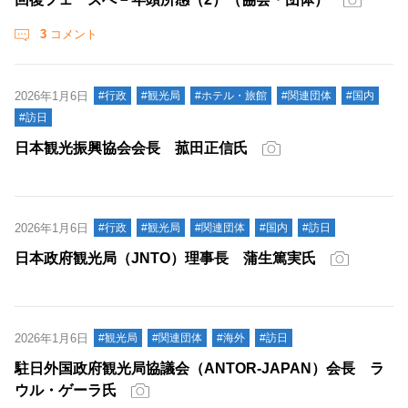
3
コメント
2026年1月6日
#行政
#観光局
#ホテル・旅館
#関連団体
#国内
#訪日
日本観光振興協会会長 菰田正信氏
2026年1月6日
#行政
#観光局
#関連団体
#国内
#訪日
日本政府観光局（JNTO）理事長 蒲生篤実氏
2026年1月6日
#観光局
#関連団体
#海外
#訪日
駐日外国政府観光局協議会（ANTOR-JAPAN）会長 ラ
ウル・ゲーラ氏