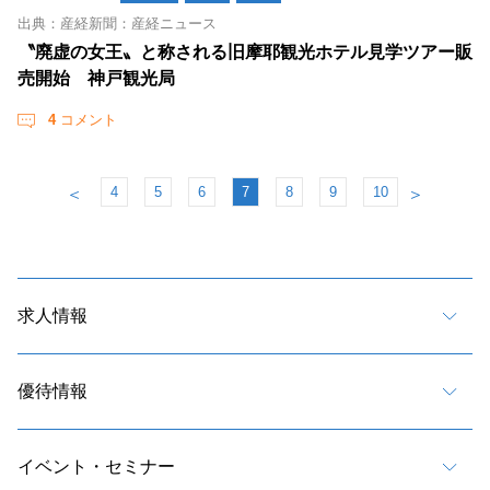
出典：産経新聞：産経ニュース
〝廃虚の女王〟と称される旧摩耶観光ホテル見学ツアー販
売開始 神戸観光局
4
コメント
4
5
6
7
8
9
10
＜
＞
求人情報
優待情報
イベント・セミナー