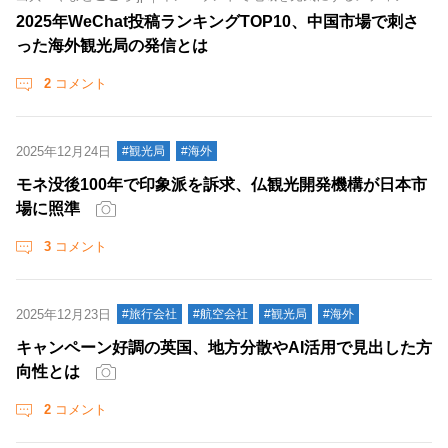
2025年WeChat投稿ランキングTOP10、中国市場で刺さ
った海外観光局の発信とは
2
コメント
2025年12月24日
#観光局
#海外
モネ没後100年で印象派を訴求、仏観光開発機構が日本市
場に照準
3
コメント
2025年12月23日
#旅行会社
#航空会社
#観光局
#海外
キャンペーン好調の英国、地方分散やAI活用で見出した方
向性とは
2
コメント