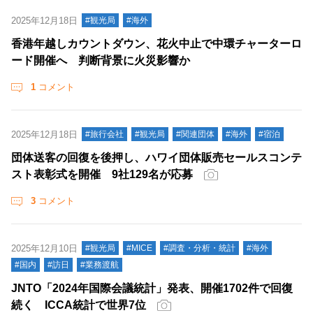
2025年12月18日
#観光局
#海外
香港年越しカウントダウン、花火中止で中環チャーターロ
ード開催へ 判断背景に火災影響か
1
コメント
2025年12月18日
#旅行会社
#観光局
#関連団体
#海外
#宿泊
団体送客の回復を後押し、ハワイ団体販売セールスコンテ
スト表彰式を開催 9社129名が応募
3
コメント
2025年12月10日
#観光局
#MICE
#調査・分析・統計
#海外
#国内
#訪日
#業務渡航
JNTO「2024年国際会議統計」発表、開催1702件で回復
続く ICCA統計で世界7位