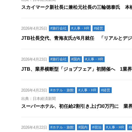
スカイマーク新社長に兼松元社長の三輪徳泰氏 本
2026年4月25日
#旅行会社
#人事・HR
#経営
JTB社長交代、青海友氏が6月就任 「リアルとデ
2026年4月23日
#旅行会社
#国内
#人事・HR
JTB、業界横断型「ジョブフェア」初開催へ 1業
2026年4月23日
#ホテル・旅館
#人事・HR
#経営
出典：日本経済新聞
スーパーホテル、初任給2割引き上げ30万円に 業
2026年4月22日
#ホテル・旅館
#国内
#宿泊
#人事・HR
#