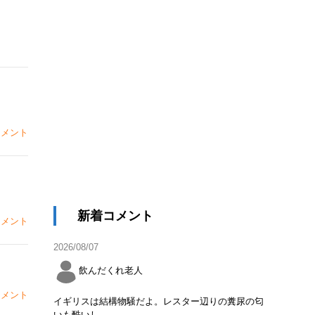
メント
新着コメント
メント
2026/08/07
飲んだくれ老人
メント
イギリスは結構物騒だよ。レスター辺りの糞尿の匂
いも酷いし。