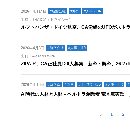
2026年4月14日
#航空会社
#海外
#人事・HR
出典：TRAICY（トライシー）
ルフトハンザ・ドイツ航空、CA労組のUFOがストラ
2026年4月8日
#航空会社
#人事・HR
出典：Aviation Wire
ZIPAIR、CA正社員120人募集 新卒・既卒、26-2
2026年4月8日
#コラム
#国内
#IT・デジタル
#人事・HR
AI時代の人材と人財－ベルトラ創業者 荒木篤実氏
1
2
＜