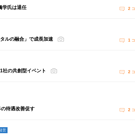
橋学氏は退任
2
コ
ジタルの融合」で成長加速
1
コ
界1社の共創型イベント
2
コ
界の待遇改善促す
2
コ
経営