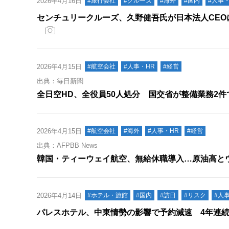
2026年4月16日
#旅行会社
#クルーズ
#海外
#国内
#人事・
センチュリークルーズ、久野健吾氏が日本法人CE
2026年4月15日
#航空会社
#人事・HR
#経営
出典：毎日新聞
全日空HD、全役員50人処分 国交省が整備業務2件
2026年4月15日
#航空会社
#海外
#人事・HR
#経営
出典：AFPBB News
韓国・ティーウェイ航空、無給休職導入…原油高と
2026年4月14日
#ホテル・旅館
#国内
#訪日
#リスク
#人
パレスホテル、中東情勢の影響で予約減速 4年連