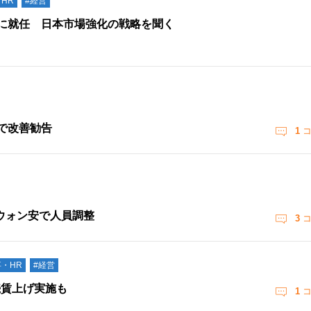
HR
#経営
Oに就任 日本市場強化の戦略を聞く
で改善勧告
1
コ
ウォン安で人員調整
3
コ
事・HR
#経営
続賃上げ実施も
1
コ