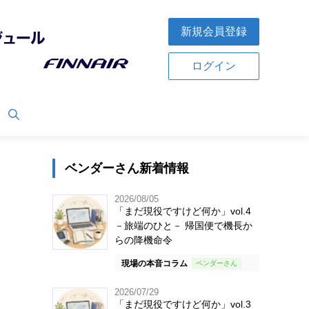
新規会員登録
ログイン
ベンダーさん新着情報
2026/08/05
「まだ現役ですけど何か」vol.4
－旅端のひと－ 帰国便で機長か
らの降機命令
現場の本音コラム
2026/07/29
「まだ現役ですけど何か」vol.3