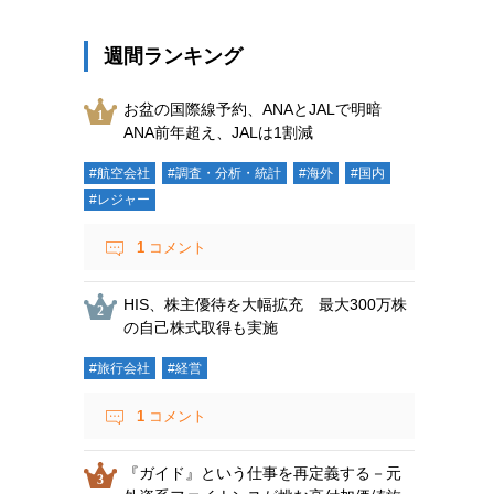
週間ランキング
お盆の国際線予約、ANAとJALで明暗
ANA前年超え、JALは1割減
#航空会社
#調査・分析・統計
#海外
#国内
#レジャー
1
コメント
HIS、株主優待を大幅拡充 最大300万株
の自己株式取得も実施
#旅行会社
#経営
1
コメント
『ガイド』という仕事を再定義する－元