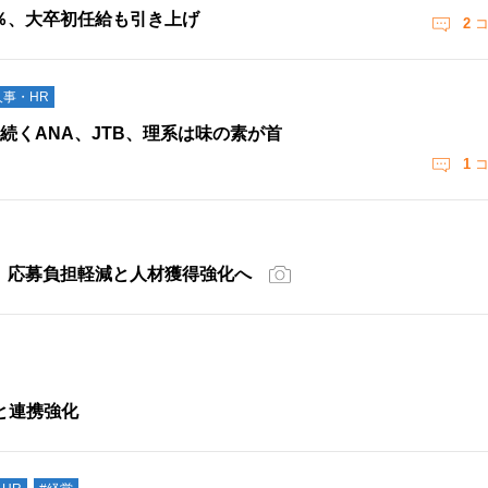
8％、大卒初任給も引き上げ
2
コ
人事・HR
続くANA、JTB、理系は味の素が首
1
コ
 応募負担軽減と人材獲得強化へ
と連携強化