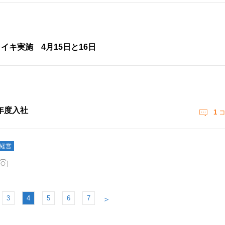
イキ実施 4月15日と16日
7年度入社
1
コ
#経営
3
4
5
6
7
＞