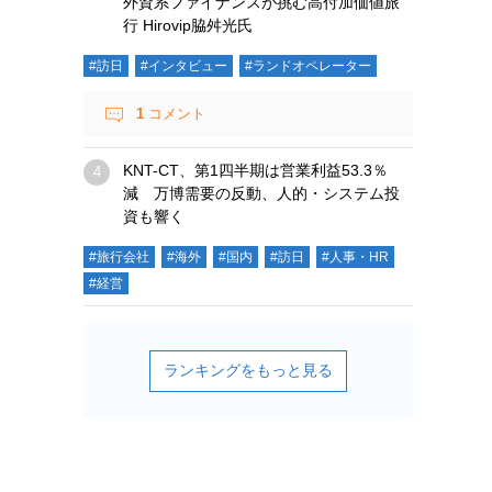
外資系ファイナンスが挑む高付加価値旅
行 Hirovip脇舛光氏
#訪日
#インタビュー
#ランドオペレーター
1
コメント
KNT-CT、第1四半期は営業利益53.3％
減 万博需要の反動、人的・システム投
資も響く
#旅行会社
#海外
#国内
#訪日
#人事・HR
#経営