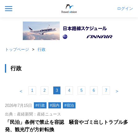
ログイン
トップページ
行政
行政
1
2
3
4
5
6
7
＜
＞
2026年7月15日
#行政
#国内
#宿泊
出典：産経新聞：産経ニュース
「民泊」条例で禁止を容認 騒音やゴミ出しトラブル多
発、観光庁が方針転換