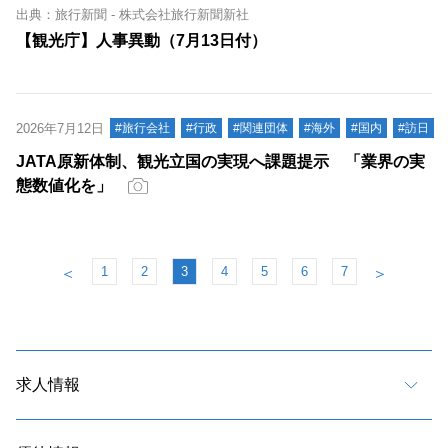
出典：旅行新聞 - 株式会社旅行新聞新社
【観光庁】人事異動（7月13日付）
2026年7月12日
#旅行会社
#行政
#関連団体
#海外
#国内
#訪日
JATA原新体制、観光立国の実現へ課題提示 「業界の実
態数値化を」
1
2
3
4
5
6
7
＜
＞
求人情報