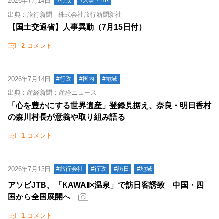
2026年7月14日
#行政
#人事・HR
出典：旅行新聞 - 株式会社旅行新聞新社
【国土交通省】人事異動（7月15日付）
2
コメント
2026年7月14日
#行政
#国内
#地域
出典：産経新聞：産経ニュース
「心を豊かにする世界遺産」登録見据え、奈良・明日香村
の森川村長が意義や取り組み語る
1
コメント
2026年7月13日
#旅行会社
#行政
#訪日
#地域
アソビJTB、「KAWAII×温泉」で訪日客誘致 中国・四
国から全国展開へ
1
コメント