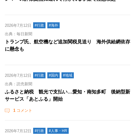
2026年7月12日
#行政
#海外
出典：毎日新聞
トランプ氏、航空機など追加関税見送り 海外供給網依存
に懸念も
2026年7月12日
#行政
#国内
#地域
出典：読売新聞
ふるさと納税 観光で支払い…愛知・南知多町 後納型新
サービス「あとふる」開始
1
コメント
2026年7月12日
#行政
#人事・HR