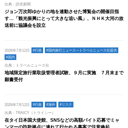
出典：読売新聞
ジョン万次郎ゆかりの地を連動させた博覧会の開催目指
す…「観光振興にとって大きな追い風」、ＮＨＫ大河の放
送前に協議会を設立
2026年7月12日
#行政
#国内旅行ニュース―トラベルニュース社提供
#国内
出典：トラベルニュース社
地域限定旅行業取扱管理者試験、９月に実施 ７月末まで
願書受付
2026年7月12日
#行政
#海外
#リスク
出典：TRAICY（トライシー）
在タイ日本国大使館、SNSなどの高額バイト応募でミャ
ンマーの詐欺拠点に連れて行かれる事案で注意喚起