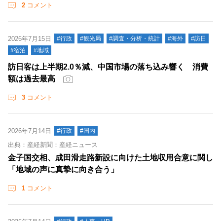
2
コメント
2026年7月15日
#行政
#観光局
#調査・分析・統計
#海外
#訪日
#宿泊
#地域
訪日客は上半期2.0％減、中国市場の落ち込み響く 消費
額は過去最高
3
コメント
2026年7月14日
#行政
#国内
出典：産経新聞：産経ニュース
金子国交相、成田滑走路新設に向けた土地収用合意に関し
「地域の声に真摯に向き合う」
1
コメント