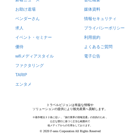
お助け道場
媒体資料
ベンダーさん
情報セキュリティ
求人
プライバシーポリシー
イベント・セミナー
利用規約
優待
よくあるご質問
wifiメディアスタイル
電子公告
ファクタリング
TARIP
エンタメ
トラベルビジョンは有益な情報や
ソリューションの提供により観光産業へ貢献します。
※著作権法３２条に従い，『旅行業界の情報流通』の目的のため，
公正な慣行に基づく正当な範囲内で
他メディアからの引用をしております。
© 2020 F-ness Corporation All Rights Reserved