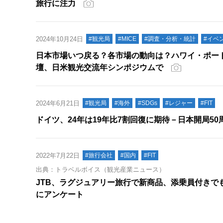
旅行に注力
2024年10月24日
#観光局
#MICE
#調査・分析・統計
#イベ
日本市場いつ戻る？各市場の動向は？ハワイ・ポー
壇、日米観光交流年シンポジウムで
2024年6月21日
#観光局
#海外
#SDGs
#レジャー
#FIT
ドイツ、24年は19年比7割回復に期待－日本開局5
2022年7月22日
#旅行会社
#国内
#FIT
出典：トラベルボイス（観光産業ニュース）
JTB、ラグジュアリー旅行で新商品、添乗員付きで
にアンケート