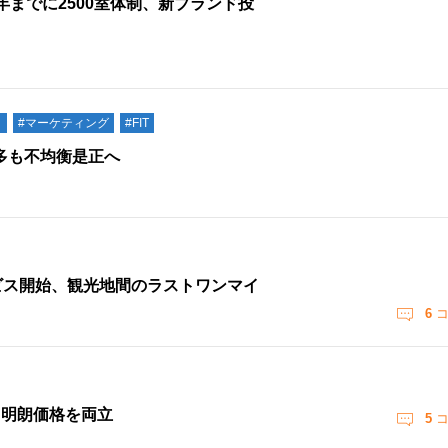
までに2500室体制、新ブランド投
日
#マーケティング
#FIT
多も不均衡是正へ
ービス開始、観光地間のラストワンマイ
6
コ
計と明朗価格を両立
5
コ