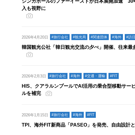
シンガポールのファーイーストが日本展開加速 30年
入も視野に
2026年4月20日
#旅行会社
#観光局
#関連団体
#海外
#訪
韓国観光公社「韓日観光交流の夕べ」開催、往来最
2026年2月3日
#旅行会社
#海外
#交通・運輸
#FIT
HIS、クアラルンプールでAI活用の乗合型移動サ
ルを補完
2026年1月15日
#旅行会社
#海外
#FIT
TPI、海外FIT新商品「PASEO」を発売、自由設