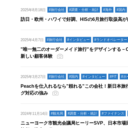
2025年8月18日
#旅行会社
#調査・分析・統計
#海外
#国内
訪日・欧州・ハワイで好調、HISの6月旅行取扱高が
2025年4月7日
#旅行会社
#インタビュー
#ランドオペレーター
"唯一無二のオーダーメイド旅行"をデザインする－ON
新しい顧客体験
2025年3月27日
#旅行会社
#国内
#インタビュー
#FIT
#ホ
Peachを仕入れるなら"頼れる"この会社！新日本
グ対応の強み
2024年11月14日
#観光局
#調査・分析・統計
#ファイナンス
ニューヨーク市観光会議局ヒーリーSVP、日本市場回復