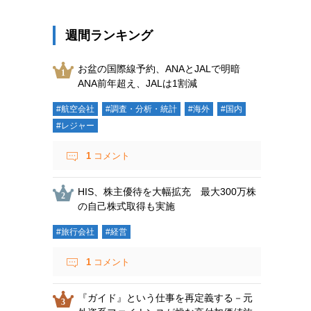
週間ランキング
お盆の国際線予約、ANAとJALで明暗
ANA前年超え、JALは1割減
#航空会社
#調査・分析・統計
#海外
#国内
#レジャー
1
コメント
HIS、株主優待を大幅拡充 最大300万株
の自己株式取得も実施
#旅行会社
#経営
1
コメント
『ガイド』という仕事を再定義する－元