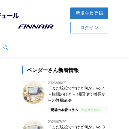
新規会員登録
ログイン
ベンダーさん新着情報
2026/08/05
「まだ現役ですけど何か」vol.4
－旅端のひと－ 帰国便で機長か
らの降機命令
現場の本音コラム
2026/07/29
「まだ現役ですけど何か」vol.3