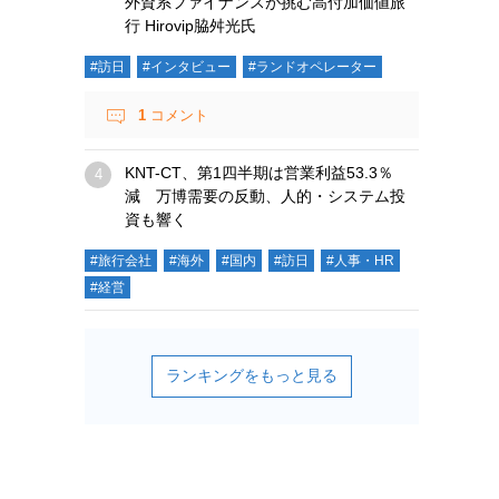
外資系ファイナンスが挑む高付加価値旅
行 Hirovip脇舛光氏
#訪日
#インタビュー
#ランドオペレーター
1
コメント
KNT-CT、第1四半期は営業利益53.3％
減 万博需要の反動、人的・システム投
資も響く
#旅行会社
#海外
#国内
#訪日
#人事・HR
#経営