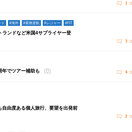
1
コ
ント
#海外
#業務渡航
#レジャー
#FIT
トランドなど米国4サプライヤー登
3
コ
0周年でツアー補助も
4
コ
も自由度ある個人旅行、要望を出発前
2
コ