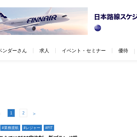
ベンダーさん
求人
イベント・セミナー
優待
1
2
＜
＞
#業務渡航
#レジャー
#FIT