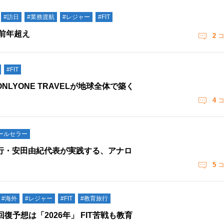
#訪日
#業務渡航
#レジャー
#FIT
前年超え
2
コ
#FIT
LYONE TRAVELが地球全体で築く
4
コ
ールセラー
旅行・安田由紀代表が実践する、アナロ
5
コ
#海外
#レジャー
#FIT
#教育旅行
予想は「2026年」 FIT苦戦も教育