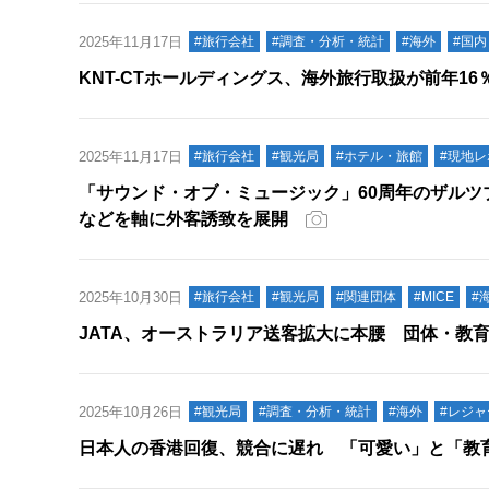
2025年11月17日
#旅行会社
#調査・分析・統計
#海外
#国内
KNT-CTホールディングス、海外旅行取扱が前年1
2025年11月17日
#旅行会社
#観光局
#ホテル・旅館
#現地
「サウンド・オブ・ミュージック」60周年のザルツ
などを軸に外客誘致を展開
2025年10月30日
#旅行会社
#観光局
#関連団体
#MICE
#
JATA、オーストラリア送客拡大に本腰 団体・教
2025年10月26日
#観光局
#調査・分析・統計
#海外
#レジャ
日本人の香港回復、競合に遅れ 「可愛い」と「教