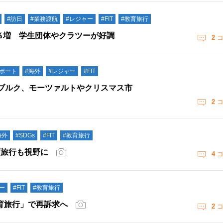
#訪日
#業務渡航
#レジャー
#FIT
#教育旅行
6％増 学生団体やクラツーが好調
2
コ
レポート
#海外
#レジャー
#FIT
ブルク、モーツァルトやクリスマス市
2
コ
海外
#SDGs
#FIT
#教育旅行
育旅行も視野に
4
コ
ー
#FIT
#教育旅行
育旅行」で再訴求へ
2
コ