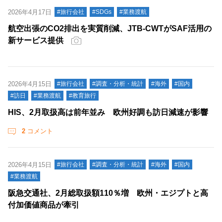
2026年4月17日
#旅行会社
#SDGs
#業務渡航
航空出張のCO2排出を実質削減、JTB-CWTがSAF活用の
新サービス提供
2026年4月15日
#旅行会社
#調査・分析・統計
#海外
#国内
#訪日
#業務渡航
#教育旅行
HIS、2月取扱高は前年並み 欧州好調も訪日減速が影響
2
コメント
2026年4月15日
#旅行会社
#調査・分析・統計
#海外
#国内
#業務渡航
阪急交通社、2月総取扱額110％増 欧州・エジプトと高
付加価値商品が牽引