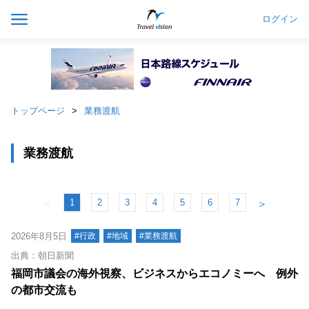
ログイン
トップページ
業務渡航
業務渡航
1
2
3
4
5
6
7
＜
＞
2026年8月5日
#行政
#地域
#業務渡航
出典：朝日新聞
福岡市議会の海外視察、ビジネスからエコノミーへ 例外
の都市交流も