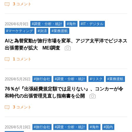
3
コメント
2026年6月9日
#調査・分析・統計
#海外
#IT・デジタル
#マーケティング
#決済
#業務渡航
AIと為替変動が旅行市場を変革、アジア太平洋でビジネス
出張需要が拡大 MEI調査
1
コメント
2026年5月26日
#旅行会社
#調査・分析・統計
#リスク
#業務渡航
76％が『出張経費規定額では足りない』、コンカーが令
和時代の出張管理見直し指南書を公開
3
コメント
2026年5月19日
#旅行会社
#調査・分析・統計
#海外
#国内