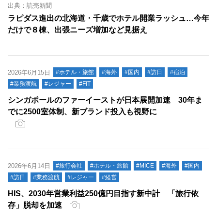
出典：読売新聞
ラピダス進出の北海道・千歳でホテル開業ラッシュ…今年
だけで８棟、出張ニーズ増加など見据え
2026年6月15日
#ホテル・旅館
#海外
#国内
#訪日
#宿泊
#業務渡航
#レジャー
#FIT
シンガポールのファーイーストが日本展開加速 30年ま
でに2500室体制、新ブランド投入も視野に
2026年6月14日
#旅行会社
#ホテル・旅館
#MICE
#海外
#国内
#訪日
#業務渡航
#レジャー
#経営
HIS、2030年営業利益250億円目指す新中計 「旅行依
存」脱却を加速