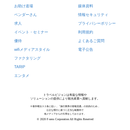
お助け道場
媒体資料
ベンダーさん
情報セキュリティ
求人
プライバシーポリシー
イベント・セミナー
利用規約
優待
よくあるご質問
wifiメディアスタイル
電子公告
ファクタリング
TARIP
エンタメ
トラベルビジョンは有益な情報や
ソリューションの提供により観光産業へ貢献します。
※著作権法３２条に従い，『旅行業界の情報流通』の目的のため，
公正な慣行に基づく正当な範囲内で
他メディアからの引用をしております。
© 2020 F-ness Corporation All Rights Reserved