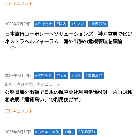
3
コメント
2026年7月28日
#旅行会社
#国内
#リスク
#業務渡航
日本旅行コーポレートソリューションズ、神戸空港でビジ
ネストラベルフォーラム 海外出張の危機管理を議論
2026年6月22日
#航空会社
#行政
#海外
#業務渡航
出典：産経新聞：産経ニュース
公務員海外出張で日本の航空会社利用促進検討 片山財務
相表明「運賃高い、で利用妨げず」
4
コメント
2026年6月17日
#ホテル・旅館
#国内
#業務渡航