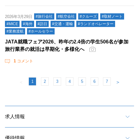
2026年3月29日
#旅行会社
#航空会社
#クルーズ
#取材ノート
#MICE
#海外
#訪日
#交通・運輸
#ランドオペレーター
#業務渡航
#ホールセラー
JATA就職フェア2026、昨年の2.4倍の学生506名が参加
旅行業界の就活は早期化・多様化へ
1
コメント
1
2
3
4
5
6
7
＜
＞
求人情報
優待情報