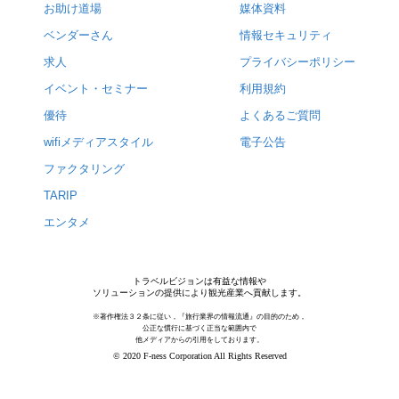
お助け道場
媒体資料
ベンダーさん
情報セキュリティ
求人
プライバシーポリシー
イベント・セミナー
利用規約
優待
よくあるご質問
wifiメディアスタイル
電子公告
ファクタリング
TARIP
エンタメ
トラベルビジョンは有益な情報や
ソリューションの提供により観光産業へ貢献します。
※著作権法３２条に従い，『旅行業界の情報流通』の目的のため，
公正な慣行に基づく正当な範囲内で
他メディアからの引用をしております。
© 2020 F-ness Corporation All Rights Reserved