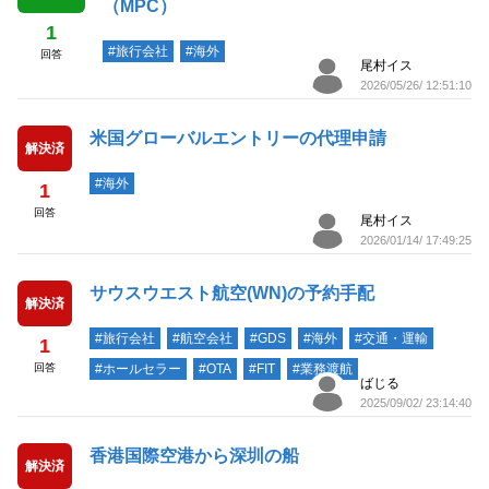
（MPC）
1
#旅行会社
#海外
回答
尾村イス
2026/05/26/ 12:51:10
米国グローバルエントリーの代理申請
解決済
#海外
1
回答
尾村イス
2026/01/14/ 17:49:25
サウスウエスト航空(WN)の予約手配
解決済
#旅行会社
#航空会社
#GDS
#海外
#交通・運輸
1
回答
#ホールセラー
#OTA
#FIT
#業務渡航
ばじる
2025/09/02/ 23:14:40
香港国際空港から深圳の船
解決済