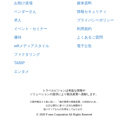
お助け道場
媒体資料
ベンダーさん
情報セキュリティ
求人
プライバシーポリシー
イベント・セミナー
利用規約
優待
よくあるご質問
wifiメディアスタイル
電子公告
ファクタリング
TARIP
エンタメ
トラベルビジョンは有益な情報や
ソリューションの提供により観光産業へ貢献します。
※著作権法３２条に従い，『旅行業界の情報流通』の目的のため，
公正な慣行に基づく正当な範囲内で
他メディアからの引用をしております。
© 2020 F-ness Corporation All Rights Reserved