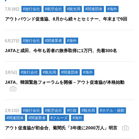
7月18日
#旅行会社
#航空会社
#観光局
#関連団体
#海外
アウトバウンド促進協、8月から続々とセミナー、年末まで9回
6月27日
#旅行会社
#関連業者
#海外
JATAと成田、今年も若者の旅券取得に1万円、先着300名
3月5日
#旅行会社
#観光局
#関連団体
#海外
JATA、韓国緊急フォーラムを開催－アウト促進協が本格始動
2月13日
#旅行会社
#航空会社
#行政
#観光局
#ホテル・旅館
#関連団体
#関連業者
#クルーズ
#海外
アウト促進協が初会合、菊間氏「3年後に2000万人」明言