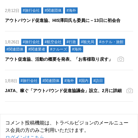
2月12日
#旅行会社
#関連団体
#海外
アウトバウンド促進協、HIS澤田氏も委員に－13日に初会合
1月26日
#旅行会社
#航空会社
#行政
#観光局
#ホテル・旅館
#関連団体
#関連業者
#クルーズ
#海外
アウト促進協、活動の概要を発表、「お客様取り戻す」
1月8日
#旅行会社
#関連団体
#海外
#国内
#訪日
JATA、稼ぐ「アウトバウンド促進協議会」設立、2月に詳細
コメント投稿機能は、トラベルビジョンのメールニュー
ス会員の方のみご利用いただけます。
ログインはこちら