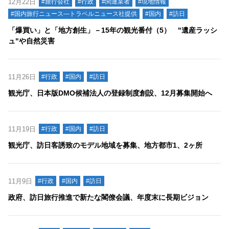
12月22日
#旅行会社
#行政
#関連業者
#現地情報
#国内旅行ニュース―トラベルニュース社提供
#国内
#訪日
「爆買い」と「地方創生」－15年の観光番付（5） "遺産ラッシ
ュ"や自然災害
11月26日
#行政
#国内
#訪日
観光庁、日本版DMO候補法人の登録制度創設、12月募集開始へ
11月19日
#行政
#国内
#訪日
観光庁、訪日客誘致のモデル地域を募集、地方都市1、2ヶ所
11月9日
#行政
#国内
#訪日
政府、訪日旅行推進で新たな閣僚会議、年度末に長期ビジョン