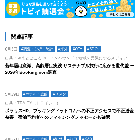
関連記事
6月3日
#調査・分析・統計
#海外
#OTA
#SDGs
出典：やまとごころ.jp｜インバウンドで地域を元気にするメディア
若年層は意識、高齢層は実践 サステナブル旅行に広がる世代差 ー
2026年Booking.com調査
5月29日
#ホテル・旅館
#リスク
出典：TRAICY（トライシー）
ポラリスHD、ブッキングドットコムへの不正アクセスで不正送金
被害 宿泊予約者へのフィッシングメッセージも確認
4月27日
#ホテル・旅館
#海外
#訪日
#宿泊