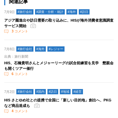
関連記事
7月9日
#旅行会社
#調査・分析・統計
#海外
#訪日
アジア圏進出や訪日需要の取り込みに、HISが海外消費者意識調査
サービス開始
3
コメント
7月8日
#旅行会社
#海外
#レジャー
出典：旅行新聞
HIS、石橋貴明さんとメジャーリーグの試合前練習を見学 懇親会
も開くツアー催行
6
コメント
7月2日
#旅行会社
#国内
#訪日
#地域
#経営
HIS さとゆめ社との提携で全国に「新しい目的地」創出へ、PKG
など商品造成も
4
コメント