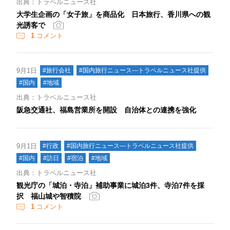
出典：トラベルニュース社
大学生企画の「女子旅」を商品化 日本旅行、香川県への観
光誘客で
1
コメント
9月1日
#旅行会社
#国内旅行ニュース―トラベルニュース社提供
#国内
#地域
出典：トラベルニュース社
阪急交通社、福島営業所を開設 自治体との連携を強化
9月1日
#行政
#国内旅行ニュース―トラベルニュース社提供
#国内
#訪日
#宿泊
#地域
出典：トラベルニュース社
観光庁の「城泊・寺泊」補助事業に城泊3件、寺泊7件を採
択 福山城や智積院
1
コメント