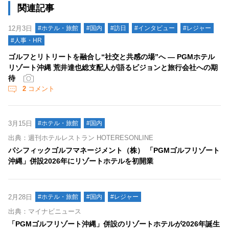
関連記事
12月3日
#ホテル・旅館
#国内
#訪日
#インタビュー
#レジャー
#人事・HR
ゴルフとリトリートを融合し“社交と共感の場”へ ― PGMホテル
リゾート沖縄 荒井達也総支配人が語るビジョンと旅行会社への期
待
2
コメント
3月15日
#ホテル・旅館
#国内
出典：週刊ホテルレストラン HOTERESONLINE
パシフィックゴルフマネージメント（株） 「PGMゴルフリゾート
沖縄」併設2026年にリゾートホテルを初開業
2月28日
#ホテル・旅館
#国内
#レジャー
出典：マイナビニュース
「PGMゴルフリゾート沖縄」併設のリゾートホテルが2026年誕生