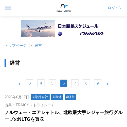
ログイン
トップページ
経営
経営
3
4
5
6
7
8
9
＜
＞
2026年6月17日
#旅行会社
#海外
#経営
出典：TRAICY（トライシー）
ノルウェー・エアシャトル、北欧最大手レジャー旅行グル
ープのNLTGを買収