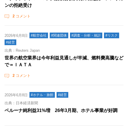
ンの拒絶受け
2
コメント
2026年6月8日
#航空会社
#関連団体
#調査・分析・統計
#リスク
#経営
出典：Reuters Japan
世界の航空業界は今年利益見通しが半減、燃料費高騰など
で＝ＩＡＴＡ
2
コメント
2026年6月8日
#ホテル・旅館
#経営
出典：日本経済新聞
ベルーナ純利益31%増 26年3月期、ホテル事業が好調