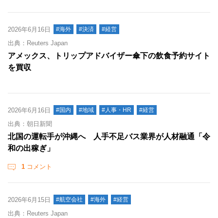
2026年6月16日
#海外
#決済
#経営
出典：Reuters Japan
アメックス、トリップアドバイザー傘下の飲食予約サイト
を買収
2026年6月16日
#国内
#地域
#人事・HR
#経営
出典：朝日新聞
北国の運転手が沖縄へ 人手不足バス業界が人材融通「令
和の出稼ぎ」
1
コメント
2026年6月15日
#航空会社
#海外
#経営
出典：Reuters Japan