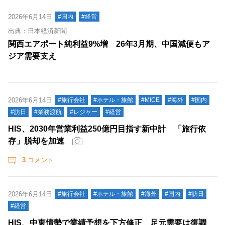
2026年6月14日
#国内
#経営
出典：日本経済新聞
関西エアポート純利益9%増 26年3月期、中国減便もア
ジア需要支え
2026年6月14日
#旅行会社
#ホテル・旅館
#MICE
#海外
#国内
#訪日
#業務渡航
#レジャー
#経営
HIS、2030年営業利益250億円目指す新中計 「旅行依
存」脱却を加速
3
コメント
2026年6月14日
#旅行会社
#ホテル・旅館
#海外
#国内
#訪日
#経営
HIS、中東情勢で業績予想を下方修正 足元需要は復調