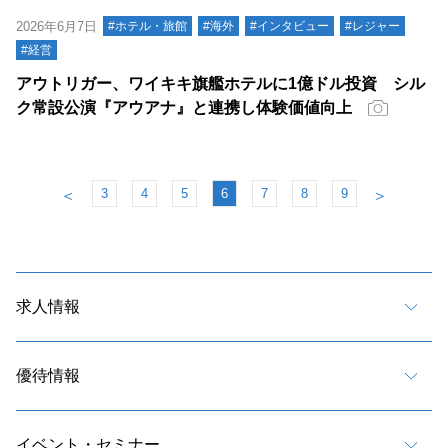
2026年6月7日
#ホテル・旅館
#海外
#インタビュー
#レジャー
#経営
アウトリガー、ワイキキ旗艦ホテルに1億ドル投資 シル
ク常設公演『アウアナ』と連携し体験価値向上
3
4
5
6
7
8
9
＜
＞
求人情報
優待情報
イベント・セミナー