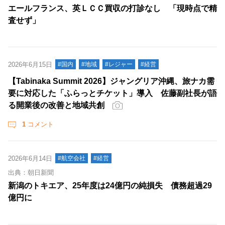
エールフランス、英ＬＣＣ買収の打診なし 「現時点で精
査せず」
2026年6月15日
#国内
#地域
#レジャー
#経営
【Tabinaka Summit 2026】ジャングリア沖縄、旅ナカ需
要に対応した「ふらっとチケット」導入 佐藤副社長が語
る開業後の改善と地域共創
1
コメント
2026年6月14日
#航空会社
#経営
出典：朝日新聞
新潟のトキエア、25年度は24億円の純損失 債務超過29
億円に