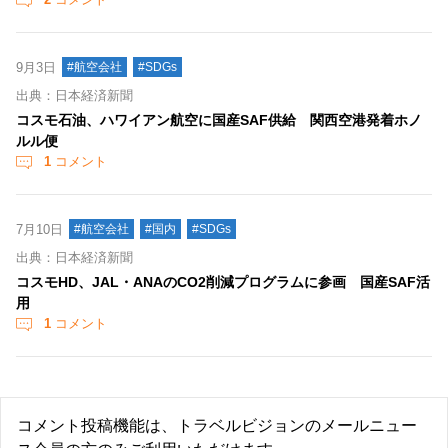
9月3日
#航空会社
#SDGs
出典：日本経済新聞
コスモ石油、ハワイアン航空に国産SAF供給 関西空港発着ホノ
ルル便
1
コメント
7月10日
#航空会社
#国内
#SDGs
出典：日本経済新聞
コスモHD、JAL・ANAのCO2削減プログラムに参画 国産SAF活
用
1
コメント
コメント投稿機能は、トラベルビジョンのメールニュー