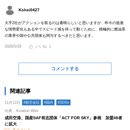
Kohei0427
大手2社がアクションを取るのは素晴らしいと思いますが、昨今の急激
な情勢変化もある中でスピード感を持って動くために、積極的に燃油系
の業界や国や公共団体も関与するべきだと思います。
2026/5/29
1
コメントする
関連記事
11月12日
#航空会社
#国内
#SDGs
出典：Aviation Wire
成田空港、国産SAF有志団体「ACT FOR SKY」参画 加盟48者
に拡大
2
コメント