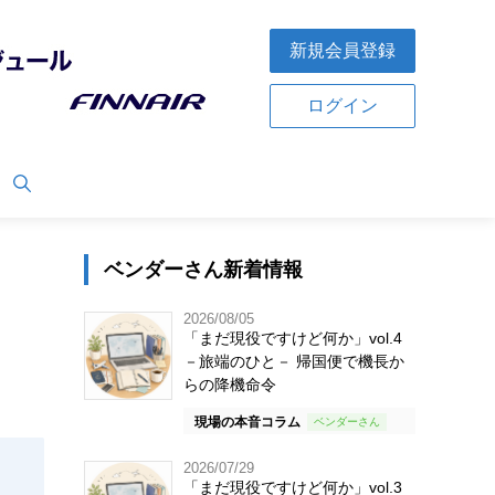
新規会員登録
ログイン
ベンダーさん新着情報
2026/08/05
「まだ現役ですけど何か」vol.4
－旅端のひと－ 帰国便で機長か
らの降機命令
現場の本音コラム
2026/07/29
「まだ現役ですけど何か」vol.3