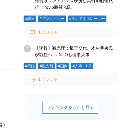
外資系ファイナンスが挑む高付加価値旅
行 Hirovip脇舛光氏
#訪日
#インタビュー
#ランドオペレーター
1
コメント
【速報】観光庁で長官交代、木村典央氏
が就任へ JNTOも理事人事
#行政
#観光局
#国内
#人事・HR
1
コメント
。
員）