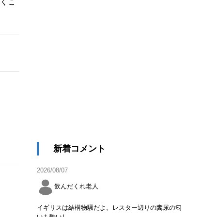
くこ
新着コメント
2026/08/07
飲んだくれ老人
イギリスは結構物騒だよ。レスター辺りの糞尿の匂
いも酷いし。