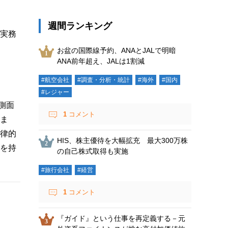
週間ランキング
実務
お盆の国際線予約、ANAとJALで明暗
ANA前年超え、JALは1割減
#航空会社
#調査・分析・統計
#海外
#国内
#レジャー
側面
1
コメント
ま
律的
HIS、株主優待を大幅拡充 最大300万株
を持
の自己株式取得も実施
#旅行会社
#経営
1
コメント
『ガイド』という仕事を再定義する－元