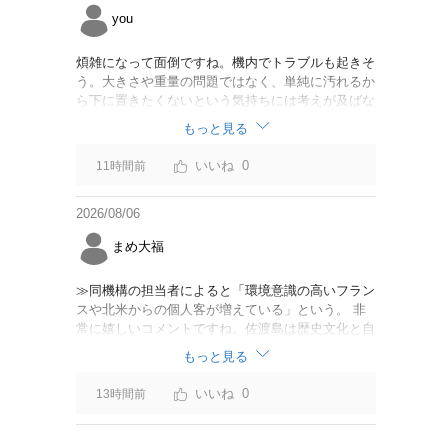
you
煩雑になって面倒ですね。機内でトラブルも起きそ
う。大きさや重量の問題ではなく、単純に汚れるか
ら下に置きたくないという気持ちには考えが及ばな
かったのでしょうかね。いっそ、荷物棚を撤去した
もっと見る
座席を作って、座席指定も荷物も含んだプランとす
べて無しで格安プランで分けてもらった方がシンプ
0
11時間前
ルで分かりやすいかも。どんどん料金が細分化され
て面倒です。
2026/08/06
まめ大福
≫同機構の担当者によると「環境意識の高いフラン
スや北米からの個人客が増えている」という。 非
常に嬉しいコメントですね。佐渡島は歴史文化と自
然が相まっての土地となっているので、個人的には
もっと見る
環境意識の低い人は来ないでほしいです。「金がと
れるんじゃないか」と勝手に穴掘ったりしそうな国
0
13時間前
の人は来ないでほしいですね。