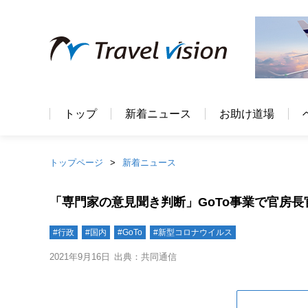
トップ
新着ニュース
お助け道場
トップページ
新着ニュース
「専門家の意見聞き判断」GoTo事業で官房長
#行政
#国内
#GoTo
#新型コロナウイルス
2021年9月16日
出典：共同通信