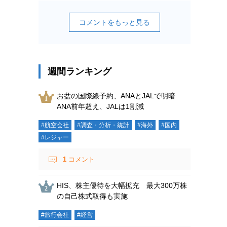
コメントをもっと見る
週間ランキング
お盆の国際線予約、ANAとJALで明暗
ANA前年超え、JALは1割減
#航空会社
#調査・分析・統計
#海外
#国内
#レジャー
1
コメント
HIS、株主優待を大幅拡充 最大300万株
の自己株式取得も実施
#旅行会社
#経営