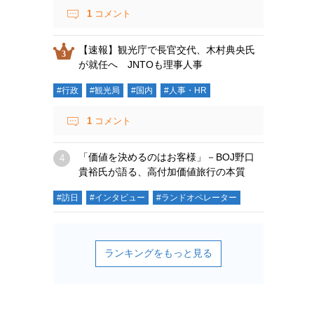
1
コメント
【速報】観光庁で長官交代、木村典央氏
が就任へ JNTOも理事人事
#行政
#観光局
#国内
#人事・HR
1
コメント
「価値を決めるのはお客様」－BOJ野口
貴裕氏が語る、高付加価値旅行の本質
#訪日
#インタビュー
#ランドオペレーター