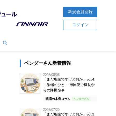
新規会員登録
ログイン
ベンダーさん新着情報
2026/08/05
「まだ現役ですけど何か」vol.4
－旅端のひと－ 帰国便で機長か
らの降機命令
現場の本音コラム
2026/07/29
「まだ現役ですけど何か」vol.3