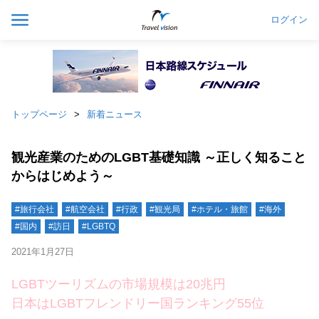
ログイン
トップページ
新着ニュース
観光産業のためのLGBT基礎知識 ～正しく知ること
からはじめよう～
#旅行会社
#航空会社
#行政
#観光局
#ホテル・旅館
#海外
#国内
#訪日
#LGBTQ
2021年1月27日
LGBTツーリズムの市場規模は20兆円
日本はLGBTフレンドリー国ランキング55位