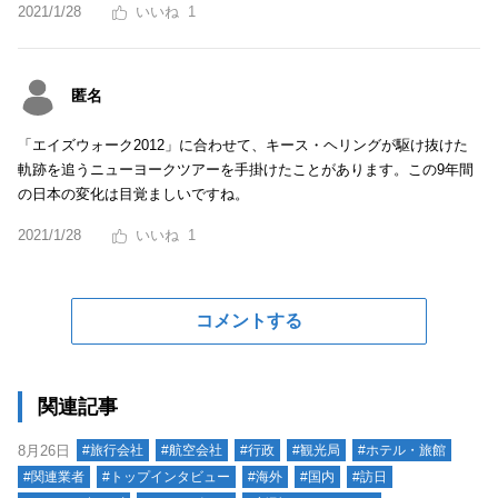
2021/1/28
1
匿名
「エイズウォーク2012」に合わせて、キース・ヘリングが駆け抜けた
軌跡を追うニューヨークツアーを手掛けたことがあります。この9年間
の日本の変化は目覚ましいですね。
2021/1/28
1
コメントする
関連記事
8月26日
#旅行会社
#航空会社
#行政
#観光局
#ホテル・旅館
#関連業者
#トップインタビュー
#海外
#国内
#訪日