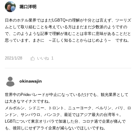
堀口洋明
日本のホテル業界ではまだLGBTQ+の理解が十分とは言えず、ツーリズ
ムとして取り組むことを考えている方はまだまだ少数派のようですの
で、このようような記事で理解が進むことは非常に意味があることだと
思っています。まさに ～正しく知ることからはじめよう～ ですね。
2021/1/28
1
okinawajin
世界中のPrideパレードが中止になっているだけでも、観光業界として
は大きなマイナスですね。
メルボルン、シドニー、トロント、ニューヨーク、ベルリン、パリ、ロ
ンドン、サンパウロ、バンコク、最近ではアジア最大の台湾等々。
LGBTについて東京オリパラで加速した分、コロナ過で企業が痛んで
も、後回しにせずアライ企業が減らないでほしいですね。