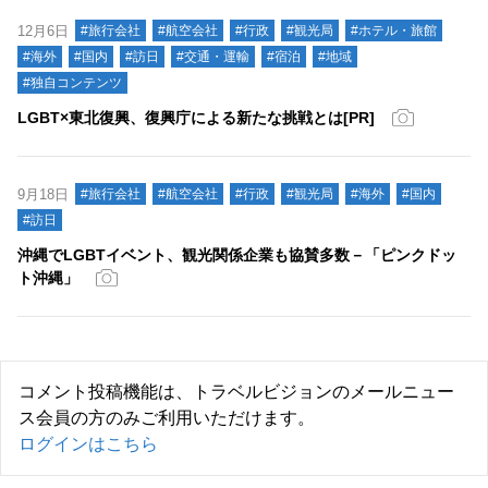
12月6日
#旅行会社
#航空会社
#行政
#観光局
#ホテル・旅館
#海外
#国内
#訪日
#交通・運輸
#宿泊
#地域
#独自コンテンツ
LGBT×東北復興、復興庁による新たな挑戦とは[PR]
9月18日
#旅行会社
#航空会社
#行政
#観光局
#海外
#国内
#訪日
沖縄でLGBTイベント、観光関係企業も協賛多数－「ピンクドッ
ト沖縄」
コメント投稿機能は、トラベルビジョンのメールニュー
ス会員の方のみご利用いただけます。
ログインはこちら