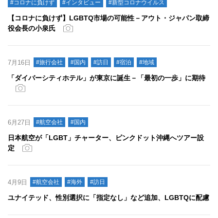
#コロナに負けず
#インタビュー
#新型コロナウイルス
【コロナに負けず】LGBTQ市場の可能性－アウト・ジャパン取締
役会長の小泉氏
7月16日
#旅行会社
#国内
#訪日
#宿泊
#地域
「ダイバーシティホテル」が東京に誕生－「最初の一歩」に期待
6月27日
#航空会社
#国内
日本航空が「LGBT」チャーター、ピンクドット沖縄へツアー設
定
4月9日
#航空会社
#海外
#訪日
ユナイテッド、性別選択に「指定なし」など追加、LGBTQに配慮