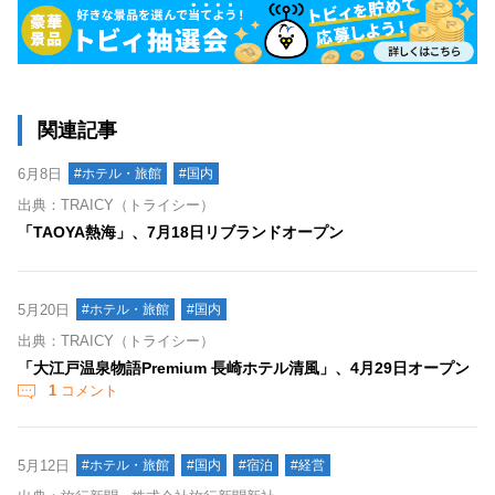
関連記事
6月8日
#ホテル・旅館
#国内
出典：TRAICY（トライシー）
「TAOYA熱海」、7月18日リブランドオープン
5月20日
#ホテル・旅館
#国内
出典：TRAICY（トライシー）
「大江戸温泉物語Premium 長崎ホテル清風」、4月29日オープン
1
コメント
5月12日
#ホテル・旅館
#国内
#宿泊
#経営