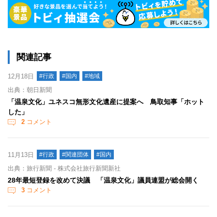
関連記事
12月18日
#行政
#国内
#地域
出典：朝日新聞
「温泉文化」ユネスコ無形文化遺産に提案へ 鳥取知事「ホット
した」
2
コメント
11月13日
#行政
#関連団体
#国内
出典：旅行新聞 - 株式会社旅行新聞新社
28年最短登録を改めて決議 「温泉文化」議員連盟が総会開く
3
コメント