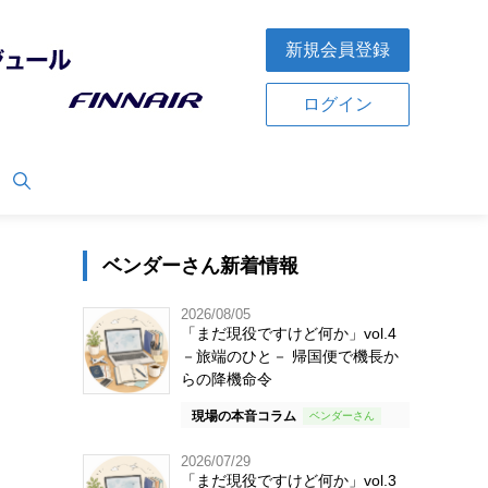
新規会員登録
ログイン
ベンダーさん新着情報
2026/08/05
「まだ現役ですけど何か」vol.4
－旅端のひと－ 帰国便で機長か
らの降機命令
現場の本音コラム
2026/07/29
「まだ現役ですけど何か」vol.3