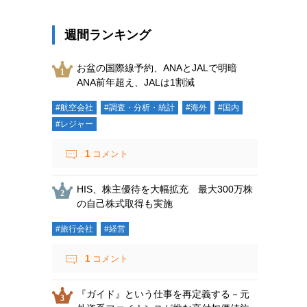
週間ランキング
お盆の国際線予約、ANAとJALで明暗
ANA前年超え、JALは1割減
#航空会社
#調査・分析・統計
#海外
#国内
#レジャー
1
コメント
HIS、株主優待を大幅拡充 最大300万株
の自己株式取得も実施
#旅行会社
#経営
1
コメント
『ガイド』という仕事を再定義する－元