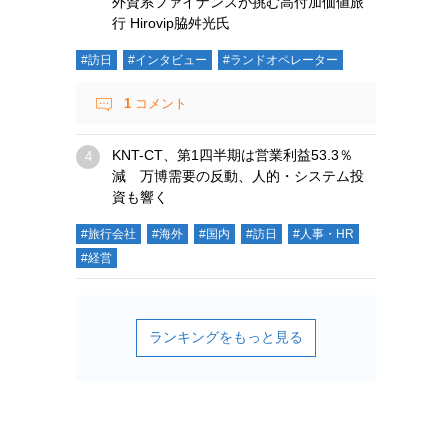
外資系ファイナンスが挑む高付加価値旅
行 Hirovip脇舛光氏
#訪日
#インタビュー
#ランドオペレーター
1
コメント
KNT-CT、第1四半期は営業利益53.3％
減 万博需要の反動、人的・システム投
資も響く
#旅行会社
#海外
#国内
#訪日
#人事・HR
#経営