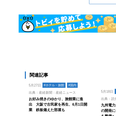
関連記事
5月27日
#ホテル・旅館
#国内
5月18日
出典：産経新聞：産経ニュース
お好み焼きのゆかり、旅館業に進
出典：読
出 大阪で古民家を再生、6月1日開
九州電力
業 鉄板備えた部屋も
の開発に