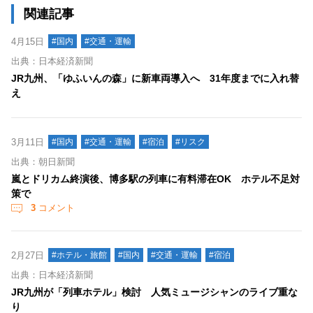
関連記事
4月15日
#国内
#交通・運輸
出典：日本経済新聞
JR九州、「ゆふいんの森」に新車両導入へ 31年度までに入れ替
え
3月11日
#国内
#交通・運輸
#宿泊
#リスク
出典：朝日新聞
嵐とドリカム終演後、博多駅の列車に有料滞在OK ホテル不足対
策で
3
コメント
2月27日
#ホテル・旅館
#国内
#交通・運輸
#宿泊
出典：日本経済新聞
JR九州が「列車ホテル」検討 人気ミュージシャンのライブ重な
り