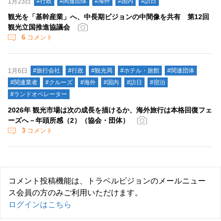
1月23日
#行政
#関連団体
#海外
#国内
#訪日
観光を「基幹産業」へ、中長期ビジョンの中間像を共有 第12回
観光立国推進協議会
6
コメント
1月6日
#旅行会社
#行政
#観光局
#ホテル・旅館
#関連団体
#関連業者
#クルーズ
#海外
#国内
#訪日
#宿泊
#ランドオペレーター
2026年 観光市場は次の成長を描けるか、海外旅行は本格回復フェ
ーズへ－年頭所感（2）（協会・団体）
3
コメント
コメント投稿機能は、トラベルビジョンのメールニュー
ス会員の方のみご利用いただけます。
ログインはこちら