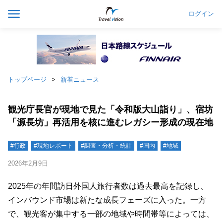
ログイン
トップページ
新着ニュース
観光庁長官が現地で見た「令和版大山詣り」、宿坊
「源長坊」再活用を核に進むレガシー形成の現在地
#行政
#現地レポート
#調査・分析・統計
#国内
#地域
2026年2月9日
2025年の年間訪日外国人旅行者数は過去最高を記録し、
インバウンド市場は新たな成長フェーズに入った。一方
で、観光客が集中する一部の地域や時間帯等によっては、