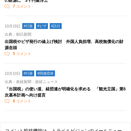
の財源に 3千円案浮上
7
コメント
10月19日
#行政
#ビザ
#訪日
出典：朝日新聞
出国税やビザ発行の値上げ検討 外国人負担増、高校無償化の財
源念頭
5
コメント
10月10日
#行政
#関連団体
出典：産経新聞：産経ニュース
「出国税」の使い道、経団連が明確化を求める 「観光立国」第5
次基本計画へ向け提言
8
コメント
コメント投稿機能は、トラベルビジョンのメールニュー